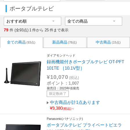
ポータブルテレビ
79
件 (全93点)
1
件から
25
件まで表示
全ての商品
新品商品
中古商品
(93点)
(78点)
(15点)
ダイアモンドヘッド
録画機能付きポータブルテレビ OT-PFT
101TE ［10.1V型］
¥10,070
(税込)
ポイント：1,007
発売日：2023年頃発売
限定数終了
中古商品が計1点あります
¥9,380
(税込)～
Panasonic(パナソニック)
ポータブルテレビ プライベートビエラ