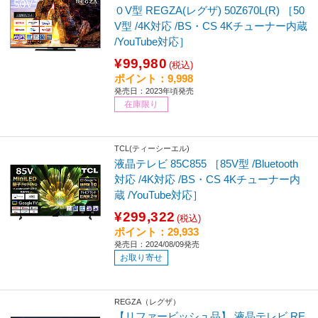
０V型 REGZA(レグザ) 50Z670L(R) ［50
V型 /4K対応 /BS・CS 4Kチューナー内蔵
/YouTube対応］
¥99,980
(税込)
ポイント：9,998
発売日：2023年頃発売
在庫限り
TCL(ティーシーエル)
液晶テレビ 85C855 ［85V型 /Bluetooth
対応 /4K対応 /BS・CS 4Kチューナー内
蔵 /YouTube対応］
¥299,322
(税込)
ポイント：29,933
発売日：2024/08/09発売
お取り寄せ
REGZA（レグザ）
【リファービッシュ品】 液晶テレビ RE