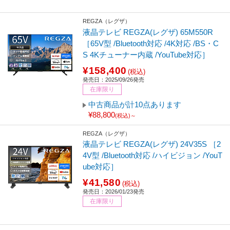
REGZA（レグザ）
液晶テレビ REGZA(レグザ) 65M550R
［65V型 /Bluetooth対応 /4K対応 /BS・C
S 4Kチューナー内蔵 /YouTube対応］
¥158,400
(税込)
発売日：2025/09/26発売
在庫限り
中古商品が計10点あります
¥88,800
(税込)～
REGZA（レグザ）
液晶テレビ REGZA(レグザ) 24V35S ［2
4V型 /Bluetooth対応 /ハイビジョン /YouT
ube対応］
¥41,580
(税込)
発売日：2026/01/23発売
在庫限り