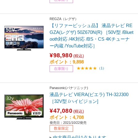
REGZA（レグザ）
【リファービッシュ品】 液晶テレビ RE
GZA(レグザ) 50Z670N(R) ［50V型 /Bluet
ooth対応 /4K対応 /BS・CS 4Kチューナ
ー内蔵 /YouTube対応］
¥98,980
(税込)
ポイント：9,898
（1）
在庫限り
Panasonic(パナソニック)
液晶テレビ VIERA(ビエラ) TH-32J300
［32V型 /ハイビジョン]
¥47,080
(税込)
ポイント：4,708
発売日：2021/10/22発売
数量限定
中古商品が計1点あります