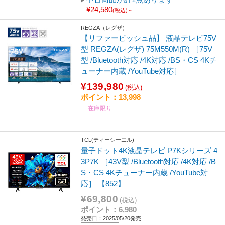
¥24,580
(税込)～
REGZA（レグザ）
【リファービッシュ品】 液晶テレビ75V
型 REGZA(レグザ) 75M550M(R) ［75V
型 /Bluetooth対応 /4K対応 /BS・CS 4Kチ
ューナー内蔵 /YouTube対応］
¥139,980
(税込)
ポイント：13,998
在庫限り
TCL(ティーシーエル)
量子ドット4K液晶テレビ P7Kシリーズ 4
3P7K ［43V型 /Bluetooth対応 /4K対応 /B
S・CS 4Kチューナー内蔵 /YouTube対
応］ 【852】
¥69,800
(税込)
ポイント：6,980
発売日：2025/05/20発売