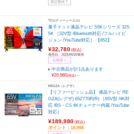
限定数終了
TCL(ティーシーエル)
量子ドット液晶テレビ S5Kシリーズ 32S
5K ［32V型 /Bluetooth対応 /フルハイビ
ジョン /YouTube対応］ 【852】
¥32,780
(税込)
発売日：2025/05/20発売
在庫限り
中古商品が計1点あります
¥20,980
(税込)～
REGZA（レグザ）
【リファービッシュ品】 液晶テレビ RE
GZA(レグザ) 65Z770R(R) ［65V型 /4K対
応 /BS・CS 4Kチューナー内蔵 /YouTube
対応］
¥189,980
(税込)
ポイント：18,998