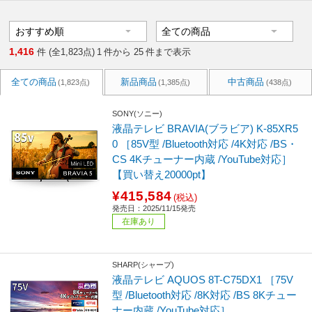
1,416
件 (全1,823点)
1
件から
25
件まで表示
全ての商品
新品商品
中古商品
(1,823点)
(1,385点)
(438点)
SONY(ソニー)
液晶テレビ BRAVIA(ブラビア) K-85XR5
0 ［85V型 /Bluetooth対応 /4K対応 /BS・
CS 4Kチューナー内蔵 /YouTube対応］
【買い替え20000pt】
¥415,584
(税込)
発売日：2025/11/15発売
在庫あり
SHARP(シャープ)
液晶テレビ AQUOS 8T-C75DX1 ［75V
型 /Bluetooth対応 /8K対応 /BS 8Kチュー
ナー内蔵 /YouTube対応］