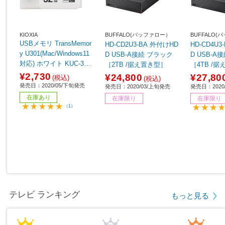
KIOXIA
BUFFALO(バッファロー）
BUFFALO
USBメモリ TransMemor
HD-CD2U3-BA 外付けHD
HD-CD4U
y U301(Mac/Windows11
D USB-A接続 ブラック
D USB-A接続 ブ
対応) ホワイト KUC-3A0
［2TB /据え置き型］
［4TB /
32GW ［32GB /USB Typ
64】
¥2,730
¥24,800
¥27,80
(税込)
(税込)
eA /USB3.2 /キャップ
発売日：2020/05/下旬発売
発売日：2020/03/上旬発売
発売日：2020
式］
在庫あり
在庫限り
在庫限り
（1）
テレビ ランキング
もっと見る