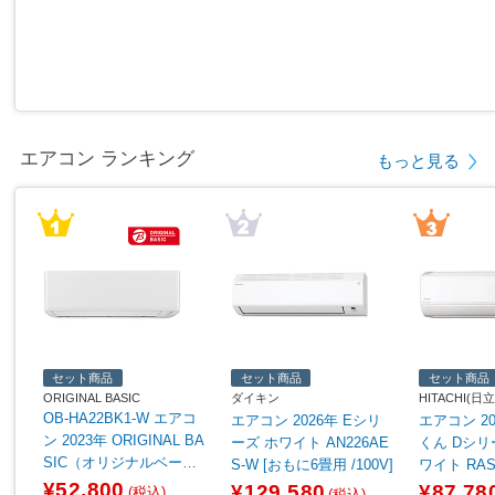
エアコン ランキング
もっと見る
セット商品
セット商品
セット商品
ORIGINAL BASIC
ダイキン
HITACHI(日立
OB-HA22BK1-W エアコ
エアコン 2026年 Eシリ
エアコン 2
ン 2023年 ORIGINAL BA
ーズ ホワイト AN226AE
くん Dシリ
SIC（オリジナルベーシ
S-W [おもに6畳用 /100V]
ワイト RAS-
ック） ホワイト [おもに
[おもに6畳用 
¥52,800
¥129,580
¥87,78
(税込)
(税込)