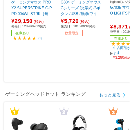
logicool(ロ
ゲーミングマウス PRO
G304 ゲーミングマウス
G703h マウ
X2 SUPERSTRIKE G-P
Gシリーズ [光学式 /6ボ
O LIGHTS
PD-004WL-STRK［無線
タン /USB /無線(ワイヤ
(ワイヤレス) /5ボタン /U
レス)] 【sof001】
¥29,150
¥5,720
(税込)
(税込)
SB ］
¥8,371
発売日：2026/02/19発売
発売日：2018/08/10発売
発売日：2019/
在庫あり
数量限定
在庫あり
（1）
中古商品が
ます
¥3,280
(税
ゲーミングヘッドセット ランキング
もっと見る