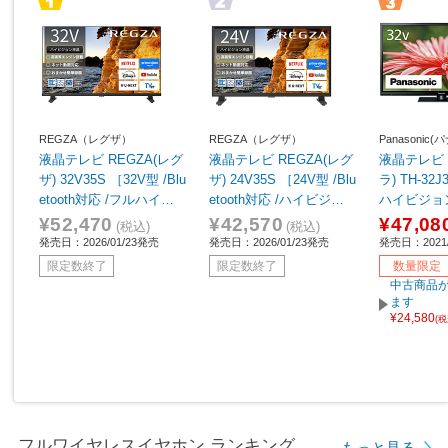
REGZA（レグザ）
REGZA（レグザ）
Panasonic
液晶テレビ REGZA(レグ
液晶テレビ REGZA(レグ
液晶テレビ 
ザ) 32V35S ［32V型 /Blu
ザ) 24V35S ［24V型 /Blu
ラ) TH-32J
etooth対応 /フルハイビ
etooth対応 /ハイビジョ
ハイビジョ
ジョン /YouTube対応］
ン /YouTube対応］
¥52,470
¥42,570
¥47,08
(税込)
(税込)
発売日：2026/01/23発売
発売日：2026/01/23発売
発売日：2021/
限定数終了
限定数終了
数量限定
中古商品が
ます
¥24,580
(
フルワイヤレスイヤホン ランキング
もっと見る