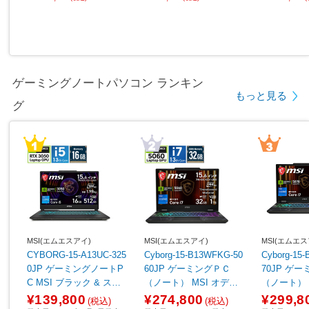
ゲーミングノートパソコン ランキン
もっと見る
グ
MSI(エムエスアイ)
MSI(エムエスアイ)
MSI(エムエス
CYBORG-15-A13UC-325
Cyborg-15-B13WFKG-50
Cyborg-15
0JP ゲーミングノートP
60JP ゲーミングＰＣ
70JP ゲ
C MSI ブラック & スケ
（ノート） MSI オデッ
（ノート） オデッセイ
ルトン ［15.6型 /Window
セイグレイ & スケルトン
レイ & スケ
¥139,800
¥274,800
¥299,8
(税込)
(税込)