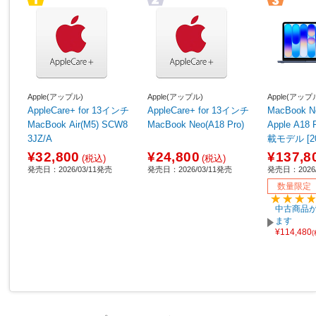
Apple(アップル)
Apple(アップル)
Apple(アップ
AppleCare+ for 13インチ
AppleCare+ for 13インチ
MacBook Neo 1
MacBook Air(M5) SCW8
MacBook Neo(A18 Pro)
Apple A1
3JZ/A
載モデル [
ル/SSD 5
¥32,800
¥24,800
¥137,8
(税込)
(税込)
GB/6コア
発売日：2026/03/11発売
発売日：2026/03/11発売
発売日：2026/
PU] インデ
数量限定
J/A 【sof0
中古商品が
ます
¥114,480