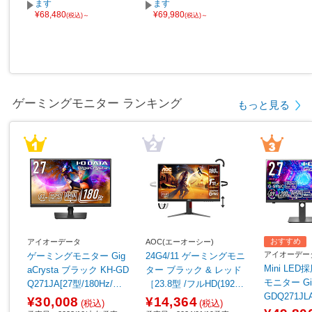
ます
ます
¥68,480
¥69,980
(税込)～
(税込)～
ゲーミングモニター ランキング
もっと見る
おすすめ
アイオーデータ
AOC(エーオーシー)
アイオーデー
ゲーミングモニター Gig
24G4/11 ゲーミングモニ
Mini LE
aCrysta ブラック KH-GD
ター ブラック & レッド
モニター Gig
Q271JA[27型/180Hz/WQ
［23.8型 /フルHD(1920×
GDQ271J
HD/AHVAパネル]
1080) /ワイド /180Hz］
¥30,008
¥14,364
(税込)
(税込)
［27型/WQH