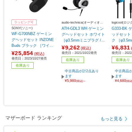
ラッピング可
audio-technica(オーディオテ
logicool(ロ
クニカ)
SONY(ソニー)
ATH-GDL3 WH ゲーミン
G333-BK
WF-G700NBZ ゲーミン
グヘッドセット ホワイト
ッドセット 
グヘッドセット INZONE
［φ3.5mmミニプラグ /両
ク ［φ3.
Buds ブラック ［ワイヤ
耳 /ヘッドバンドタイ
＋USB-C 
¥9,262
¥6,831
(税込)
レス（Bluetooth＋USB-
プ］
タイプ］ 【
¥25,854
発売日：2021/10/22発売
発売日：2022/
(税込)
C） /両耳 /イヤホンタイ
発売日：2023/10/27発売
在庫あり
在庫あり
プ］
在庫あり
中古商品が計2点あり
中古商品が
ます
ます
¥5,980
¥4,680
(税込)～
(税
マザーボード ランキング
もっと見る