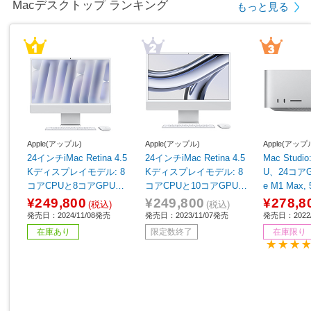
Macデスクトップ ランキング
もっと見る
Apple(アップル)
Apple(アップル)
Apple(アップ
24インチiMac Retina 4.5
24インチiMac Retina 4.5
Mac Studi
Kディスプレイモデル: 8
Kディスプレイモデル: 8
U、24コアG
コアCPUと8コアGPUを
コアCPUと10コアGPUを
e M1 Max,
搭載したApple M4チッ
搭載したApple M3チッ
¥249,800
¥249,800
¥278,8
(税込)
(税込)
プ, 16GB, 256GB SSD -
プ, 512GB SSD - シルバ
発売日：2024/11/08発売
発売日：2023/11/07発売
発売日：2022/
シルバー シルバー MWU
ー シルバー MQRK3J/A
在庫あり
限定数終了
在庫限り
C3J/A
［23.5型 /Apple M3 /メ
モリ：8GB /SSD：512G
B /2023年11月モデル］