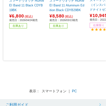
スマートウォッ
スマートウォッチ HUAW
スマートウォッチ HUAW
（インスパイア
EI Band 11 Black CDYB
EI Band 11 Aluminum Ed
ドナイトゼン
19BK
ition Black CDYB29BK
K-FRCJK
¥10,94
¥6,800
¥8,580
(税込)
(税込)
発売日：2022/
発売日：2026/04/24発売
発売日：2026/03/13発売
在庫限り
在庫あり
在庫あり
表示： スマートフォン ｜
PC
ご利用ガイド