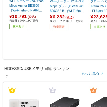
Wi-Fiルーター 2882+688
Wi-Fiルーター 1201+300
ブロードバ
Mbps Archer BE3600
Mbps ブラック WRC-X1
Aterm PA3000D4AX ［W
［Wi-Fi 7(be) /IPv6対
500GS2-B ［Wi-Fi 6(ax)
i-Fi 6(ax)
応］
/IPv6対応］ 【sof001】
¥10,791
¥6,282
¥23,62
(税込)
(税込)
発売日：2024/11/07発売
発売日：2025年3月上旬発売
発売日：2025/
在庫あり
数量限定
在庫あり
HDD/SSD/USBメモリ関連 ランキン
もっと見る
グ