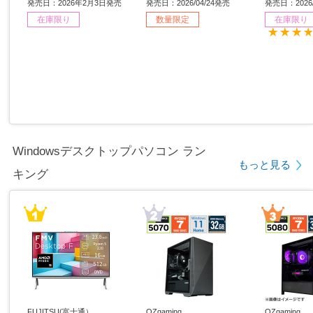
s11 Home /intel Core i5 /
［15.6型 /Windows11 Ho
6型 /Window
発売日：2026年2月3日発売
発売日：2026/04/24発売
発売日：2026/
メモリ：16GB /SSD：51
me /intel Core i7 /メモ
ntel Core
在庫限り
数量限定
在庫限り
2GB /日本語版キーボー
リ：32GB /SSD：1TB /
GB /SSD
ド /2026年1月モデル］
日本語版キーボード /202
版キーボード
6年4月モデル］ 【sof00
モデル］ 【
1】
Windowsデスクトップパソコン ラン
もっと見る
キング
FUJITSU(富士通）
OZgaming
OZgaming