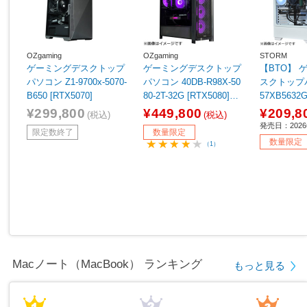
OZgaming
OZgaming
STORM
ゲーミングデスクトップ
ゲーミングデスクトップ
【BTO】 
パソコン Z1-9700x-5070-
パソコン 40DB-R98X-50
スクトップパ
B650 [RTX5070]
80-2T-32G [RTX5080]
57XB5632G
【sof001】
060 8GB] 
¥299,800
¥449,800
¥209,8
(税込)
(税込)
発売日：202
限定数終了
数量限定
数量限定
（1）
Macノート（MacBook） ランキング
もっと見る