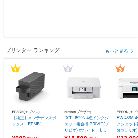
プリンター ランキング
もっと見る
EPSON(エプソン)
brother(ブラザー)
EPSON(エプ
【純正】メンテナンスボ
DCP-J529N 4色インクジ
EW-456A
ックス EPMB1
ェット複合機 PRIVIO(プ
クジェット複合
リビオ) ホワイト ［L判
o(カラリオ
～A4］
［カード／