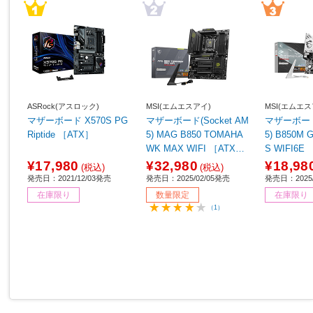
ASRock(アスロック)
MSI(エムエスアイ)
MSI(エムエス
マザーボード X570S PG
マザーボード(Socket AM
マザーボード(
Riptide ［ATX］
5) MAG B850 TOMAHA
5) B850M GAMING PLU
WK MAX WIFI ［ATX］
S WIFI6E 
【sof001】
¥17,980
¥32,980
¥18,98
(税込)
(税込)
発売日：2021/12/03発売
発売日：2025/02/05発売
発売日：2025/
在庫限り
数量限定
在庫限り
（1）