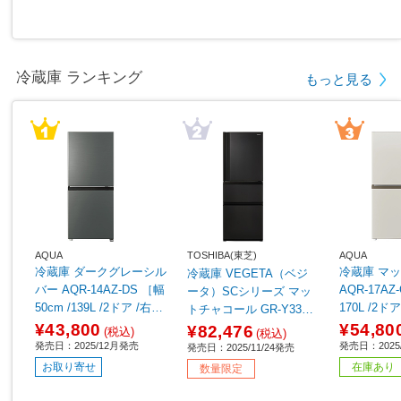
冷蔵庫 ランキング
もっと見る
AQUA
TOSHIBA(東芝)
AQUA
冷蔵庫 ダークグレーシル
冷蔵庫 マットグレージュ
冷蔵庫 VEGETA（ベジ
バー AQR-14AZ-DS ［幅
AQR-17AZ
ータ）SCシリーズ マッ
50cm /139L /2ドア /右開
170L /2
トチャコール GR-Y33SC
きタイプ /2025年］
プ /2025年
(KZ) ［幅60cm /326L /3
¥43,800
¥54,80
¥82,476
(税込)
(税込)
ドア /右開きタイプ /202
発売日：2025/12月発売
発売日：2025
発売日：2025/11/24発売
5年］【基本設置料金セ
お取り寄せ
在庫あり
数量限定
ット】