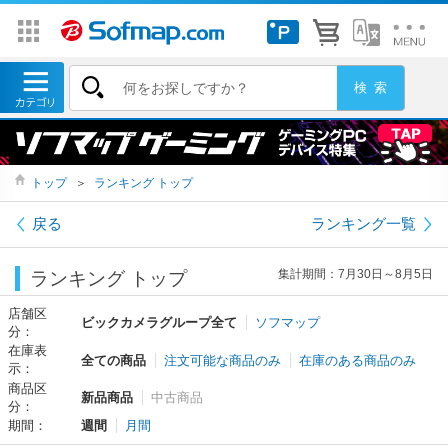
トップ
＞
ランキング トップ
戻る
ランキング一覧
集計期間：7月30日～8月5日
ランキング トップ
店舗区
ビックカメラグループ全て
ソフマップ
分：
在庫表
全ての商品
注文可能な商品のみ
在庫のある商品のみ
示：
商品区
新品商品
中古商品
分：
期間：
週間
月間