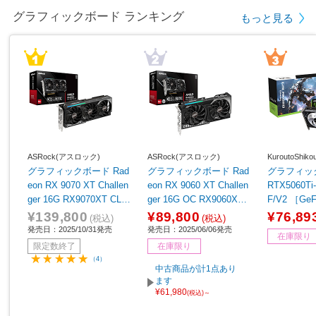
グラフィックボード ランキング
もっと見る
ASRock(アスロック)
ASRock(アスロック)
KuroutoShi
グラフィックボード Rad
グラフィックボード Rad
グラフィックボ
eon RX 9070 XT Challen
eon RX 9060 XT Challen
RTX5060Ti
ger 16G RX9070XT CL 1
ger 16G OC RX9060XT
F/V2 ［Ge
6G ［Radeon RXシリー
CL 16GO ［Radeon RX
リーズ /8G
¥139,800
¥89,800
¥76,89
(税込)
(税込)
ズ /16GB］
シリーズ /16GB］
発売日：2025/10/31発売
発売日：2025/06/06発売
在庫限り
限定数終了
在庫限り
（4）
中古商品が計1点あり
ます
¥61,980
(税込)～