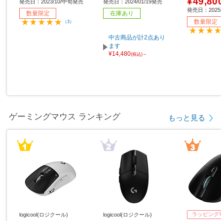
¥49,80
発売日：2023/10/中旬発売
発売日：2024/01/19発売
0）/200H
発売日：202
数量限定
在庫あり
属］
数量限定
（3）
中古商品が計2点あり
ます
¥14,480
(税込)～
ゲーミングマウス ランキング
もっと見る
ラッピング
logicool(ロジクール)
logicool(ロジクール)