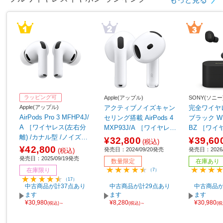
ラッピング可
Apple(アップル)
SONY(ソニー
Apple(アップル)
アクティブノイズキャン
完全ワイヤ
AirPods Pro 3 MFHP4J/
セリング搭載 AirPods 4
ブラック WF
A ［ワイヤレス(左右分
MXP93J/A ［ワイヤレス
BZ ［ワイ
離) /カナル型 /ノイズキ
(左右分離) /インナーイヤ
離) /カナル
¥32,800
¥39,60
(税込)
ャンセリング対応 /Bluet
ー型 /ノイズキャンセリ
ャンセリング対
¥42,800
発売日：2024/09/20発売
発売日：2026/
(税込)
ooth対応］
ング対応 /Bluetooth対
ooth対応］
発売日：2025/09/19発売
数量限定
在庫あり
応］ 【sof001】
在庫限り
（7）
（17）
中古商品が計37点あり
中古商品が計29点あり
中古商品が
ます
ます
ます
¥30,980
¥8,280
¥30,980
(税込)～
(税込)～
(