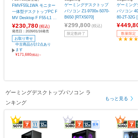
ゲーミングデスクトップ
ゲーミング
FMVF55L1WA モニター
パソコン Z1-9700x-5070-
パソコン 40D
一体型デスクトップPC F
B650 [RTX5070]
80-2T-32G 
MV Desktop F F55-L1 ホ
【sof001】
ワイト ［23.8型 /Window
¥299,800
¥449,8
¥230,780
(税込)
(税込)
s11 Home /AMD Ryzen5
発売日：2026/01/16発売
限定数終了
数量限定
/メモリ：16GB /SSD：5
お取り寄せ
12GB /Microsoft 365 Per
中古商品が計2点あり
sonal /2026年1月モデ
ます
¥171,680
ル］
(税込)～
ゲーミングデスクトップパソコン ラ
もっと見る
ンキング