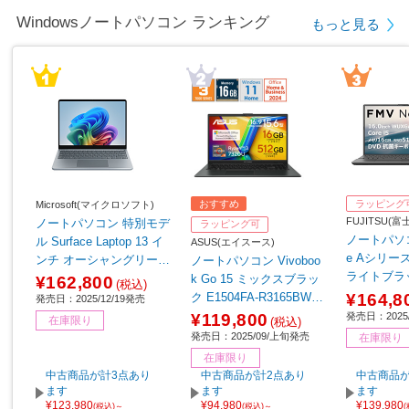
Windowsノートパソコン ランキング
もっと見る
おすすめ
ラッピング
Microsoft(マイクロソフト)
FUJITSU(
ノートパソコン 特別モデ
ラッピング可
ノートパソコ
ル Surface Laptop 13 イ
ASUS(エイスース)
e Aシリーズ 
ンチ オーシャングリーン
ノートパソコン Vivoboo
ライトブラッ
EP2-30766 【sof001】
k Go 15 ミックスブラッ
¥162,800
(税込)
K3BB
¥164,8
ク E1504FA-R3165BWS
発売日：2025/12/19発売
［15.6型 /Windows11 Ho
発売日：2025/
¥119,800
在庫限り
(税込)
me /AMD Ryzen 3 /メモ
発売日：2025/09/上旬発売
在庫限り
リ：16GB /SSD：512GB
在庫限り
/Office Home and Busine
中古商品が計3点あり
中古商品が計2点あり
中古商品が
ss /日本語版キーボード /
ます
ます
ます
¥123,980
¥94,980
¥139,980
2025年9月モデル］
(税込)～
(税込)～