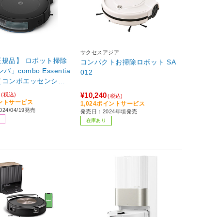
サクセスアジア
正規品】 ロボット掃除
コンパクトお掃除ロボット SA
バ」combo Essentia
012
bot（コンボエッセンシャ
ク Y0110
0
¥10,240
(税込)
(税込)
吸引＋拭くタイプ（水拭
イントサービス
1,024ポイントサービス
24/04/19発売
発売日：2024年頃発売
在庫あり