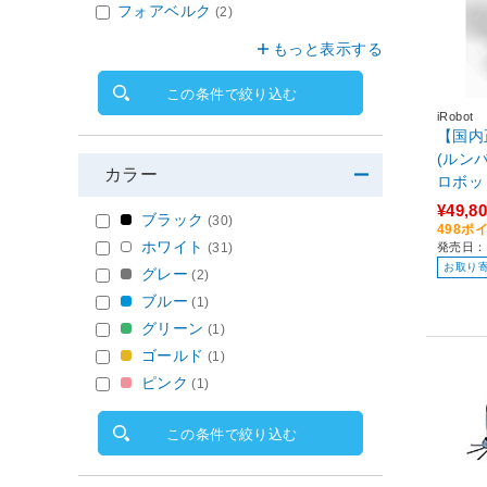
フォアベルク
(2)
もっと表示する
この条件で絞り込む
iRobot
【国内正
(ルンバ ミニ
カラー
ロボット
白 F1
¥49,8
ブラック
(30)
プ（水
498ポ
ホワイト
(31)
発売日：2
お取り
グレー
(2)
ブルー
(1)
グリーン
(1)
ゴールド
(1)
ピンク
(1)
この条件で絞り込む