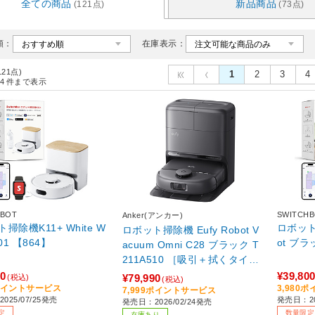
全ての商品
新品商品
(121点)
(73点)
順：
在庫表示：
121点)
1
2
3
4
4
件まで表示
HBOT
SWITCH
Anker(アンカー)
掃除機K11+ White W
ロボット掃
ロボット掃除機 Eufy Robot V
01 【864】
acuum Omni C28 ブラック T
211A510 ［吸引＋拭くタイプ
（水拭き）］
00
¥39,80
¥79,990
(税込)
(税込)
0ポイントサービス
3,980
7,999ポイントサービス
025/07/25発売
発売日：20
発売日：2026/02/24発売
定
数量限定
在庫あり