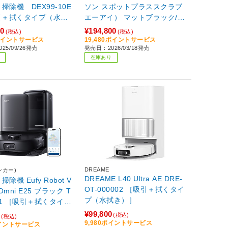
掃除機 DEX99-10E
ソン スポットプラススクラブ
エーアイ） マットブラック/ブ
ルー ［吸引＋拭くタイプ（水
00
¥194,800
(税込)
(税込)
拭き・乾拭き）］
0ポイントサービス
19,480ポイントサービス
25/09/26発売
発売日：2026/03/18発売
在庫あり
DREAME
アンカー)
DREAME L40 Ultra AE DRE-
除機 Eufy Robot V
OT-000002 ［吸引＋拭くタイ
 Omni E25 ブラック T
プ（水拭き）］
511 ［吸引＋拭くタイプ
き）］
¥99,800
0
(税込)
(税込)
9,980ポイントサービス
ポイントサービス