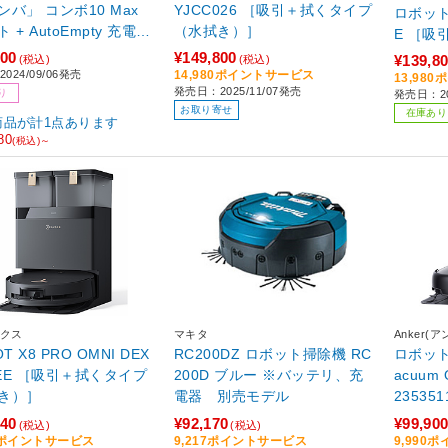
ンバ」 コンボ10 Max
YJCC026 ［吸引＋拭くタイプ
ロボット
mpty 充電ス
（水拭き）］
E ［吸引＋拭くタイプ（水拭
テーション X055860
き）］
800
¥149,800
¥139,8
(税込)
(税込)
024/09/06発売
14,980ポイントサービス
13,98
発売日：2025/11/07発売
り
発売日：20
お取り寄せ
在庫あり
商品が計1点あります
80
(税込)～
クス
マキタ
Anker(
 X8 PRO OMNI DEX
RC200DZ ロボット掃除機 RC
ロボット掃
拭くタイプ
200D ブルー ※バッテリ、充
acuum
き）］
電器 別売モデル
2353
（水拭
540
¥92,170
¥99,90
(税込)
(税込)
54ポイントサービス
9,217ポイントサービス
9,990