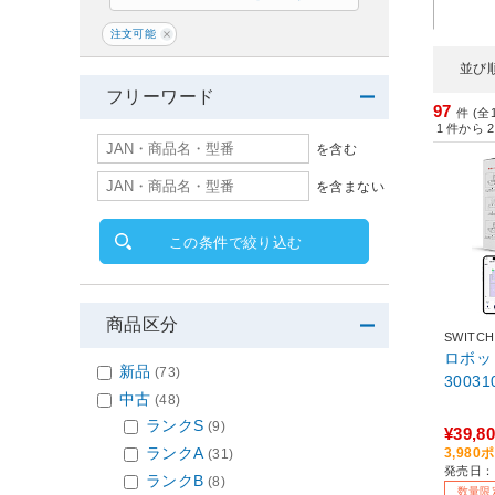
注文可能
並び
フリーワード
97
件 (全
1
件から
2
を含む
を含まない
この条件で絞り込む
商品区分
SWITC
ロボット
新品
(73)
30031
中古
(48)
ランクS
(9)
¥39,8
ランクA
3,98
(31)
発売日：2
ランクB
(8)
数量限