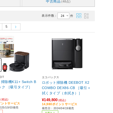
中古商品
(48点)
表示件数：
件
5
BOT
エコバックス
除機K11+ Switch B
ロボット掃除機 DEEBOT X2
ot ブラック ［吸引タイプ］
COMBO DEX86-CB ［吸引＋
拭くタイプ（水拭き）］
0
¥149,800
(税込)
(税込)
ポイントサービス
14,980ポイントサービス
25/10/03発売
発売日：2024/04/19発売
在庫あり