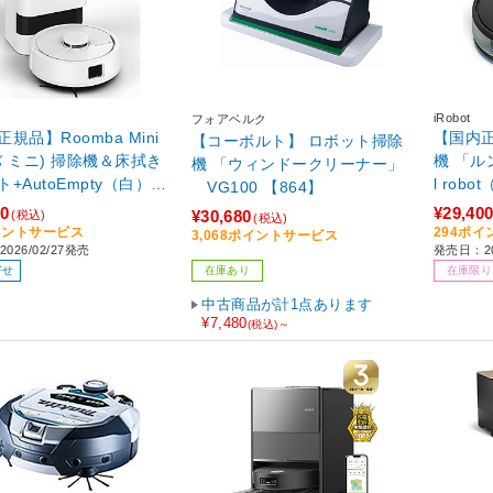
iRobot
フォアベルク
規品】Roomba Mini
【国内
【コーボルト】 ロボット掃除
) 掃除機＆床拭き
機 「ルン
機 「ウィンドークリーナー」
+AutoEmpty（白）
l ro
VG100 【864】
55260 ［吸引＋拭くタイ
ルロボット） ブラッ
00
¥29,40
¥30,680
(税込)
(税込)
拭き・乾拭き）］
60 ［
イントサービス
294ポ
3,068ポイントサービス
026/02/27発売
発売日：20
き）］
寄せ
在庫あり
在庫限り
中古商品が計1点あります
¥7,480
(税込)～