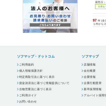
発売日：2
在庫あ
97
件 (全
1
件から
2
ソフマップ・ドットコム
ソフマップ
ご利用規約
店舗情報
個人情報保護方針
会社概要
特定商取引法に基づく表示
企業情報
資金決済法に基づく情報提供について
企業行動憲章
古物営業法に基づく表示
新卒採用情報
ご利用ガイド
アルバイト採用
お問い合わせ