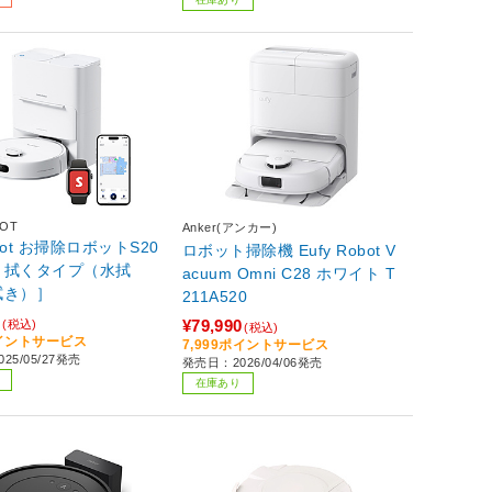
BOT
Anker(アンカー)
hBot お掃除ロボットS20
ロボット掃除機 Eufy Robot V
＋拭くタイプ（水拭
acuum Omni C28 ホワイト T
拭き）］
211A520
0
¥79,990
(税込)
(税込)
ポイントサービス
7,999ポイントサービス
25/05/27発売
発売日：2026/04/06発売
在庫あり