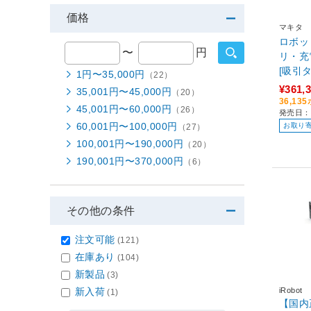
価格
マキタ
ロボッ
〜
円
リ・充
[吸引
1円〜35,000円
（22）
¥361,
35,001円〜45,000円
（20）
36,1
45,001円〜60,000円
（26）
発売日：
60,001円〜100,000円
お取り
（27）
100,001円〜190,000円
（20）
190,001円〜370,000円
（6）
その他の条件
注文可能
(121)
在庫あり
(104)
新製品
(3)
新入荷
iRobot
(1)
【国内