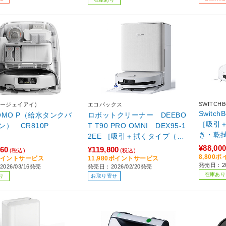
SWITCH
ィージェイアイ)
エコバックス
Switc
ROMO P（給水タンクバ
ロボットクリーナー DEEBO
［吸引
ン） CR810P
T T90 PRO OMNI DEX95-1
き・乾
2EE ［吸引＋拭くタイプ（水
拭き）］
¥88,00
260
¥119,800
(税込)
(税込)
8,800
3ポイントサービス
11,980ポイントサービス
発売日：20
026/03/16発売
発売日：2026/02/20発売
在庫あり
り
お取り寄せ