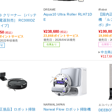
DREAME
iRobot
Aqua10 Ultra Roller RLH71D
【国内
トクリーナ― ［バッテ
E
機 「ル
電器別売］ RC300DZ
ボ）j9+ c975860 ［吸引＋拭
タイプ]
くタイ
¥238,680
¥199,8
350
(税込)
(税込)
23,868ポイントサービス
19,98
35ポイントサービス
発売日：2026/04/16発売
発売日：20
2022年頃発売
在庫あり
在庫限り
寄せ
中古商
¥117,6
NARWALJAPAN
エコバッ
正規品】ロボット掃除
Narwal Flow ロボット掃除機
DEEBO