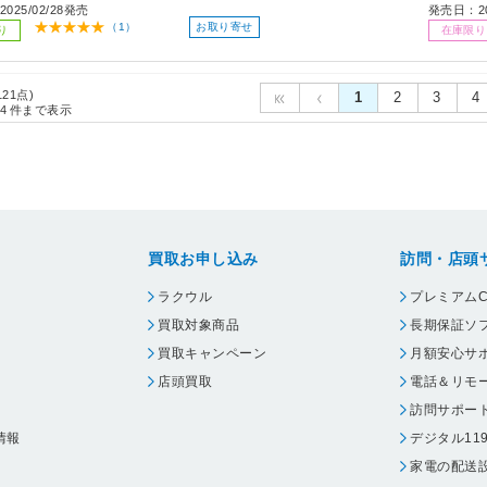
025/02/28発売
発売日：20
お取り寄せ
（1）
り
在庫限り
121点)
1
2
3
4
4
件まで表示
買取お申し込み
訪問・店頭
ラクウル
プレミアムC
買取対象商品
長期保証ソ
買取キャンペーン
月額安心サ
店頭買取
電話＆リモ
訪問サポー
情報
デジタル11
家電の配送