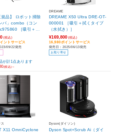
DREAME
正規品】 ロボット掃除
DREAME X50 Ultra DRE-OT-
ンバ」combo（コン
000001 ［吸引＋拭くタイプ
（水拭き）］
プ（水拭き）］
00
¥169,800
(税込)
(税込)
0ポイントサービス
16,980ポイントサービス
23/09/22発売
発売日：2025/06/13発売
お取り寄せ
品が計1点あります
80
(税込)～
クス
Dyson(ダイソン)
T X11 OmniCyclone
Dyson Spot+Scrub Ai（ダイ