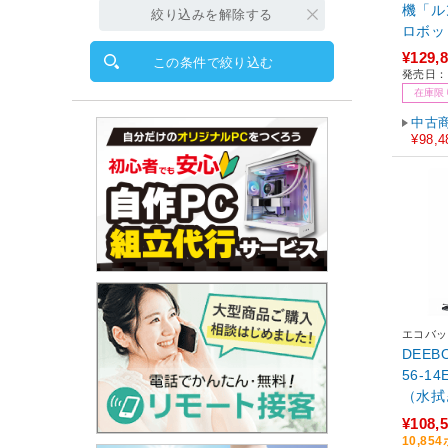
機「ル
絞り込みを解除する
ロボット + AutoE
¥129,
この条件で絞り込む
発売日：2
在庫限
中古
¥98,4
エコバッ
DEEBOT
56-14EE ［吸引＋
（水拭
¥108,
10,8