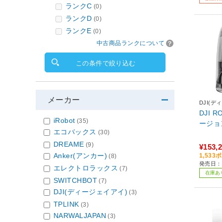
ランクC
(0)
ランクD
(0)
ランクE
(0)
中古商品ランクについて
この条件で絞り込む
メーカー
DJI(デ
DJI 
iRobot
(35)
ージョ
エコバックス
(30)
DREAME
(9)
¥153,
Anker(アンカー)
1,53
(8)
発売日：2
エレクトロラックス
(7)
在庫あ
SWITCHBOT
(7)
DJI(ディージェイアイ)
(3)
TPLINK
(3)
NARWALJAPAN
(3)