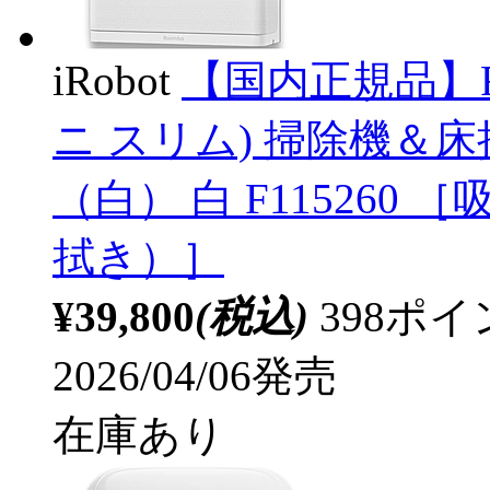
iRobot
【国内正規品】Roo
ニ スリム) 掃除機＆
（白） 白 F11526
拭き）］
¥39,800
(税込)
398ポ
2026/04/06発売
在庫あり