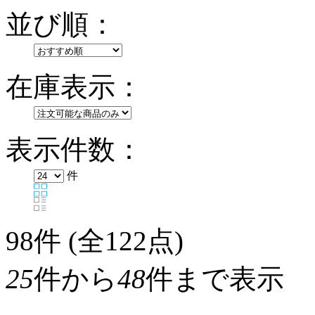
並び順：
在庫表示：
表示件数：
件
98
件 (全122点)
25
件から
48
件まで表示