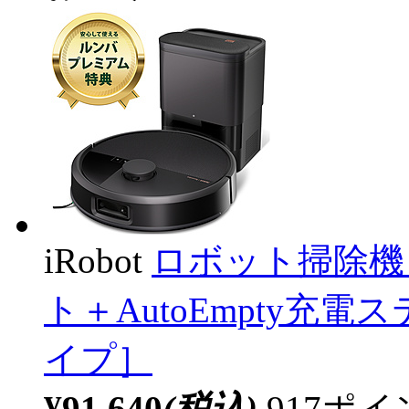
iRobot
ロボット掃除機 
ト＋AutoEmpty充電ス
イプ］
¥91,640
(税込)
917ポ