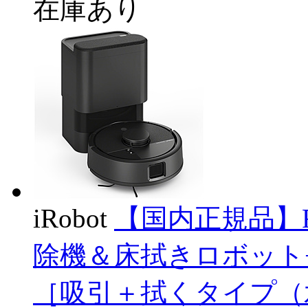
在庫あり
iRobot
【国内正規品】Roo
除機＆床拭きロボット+Aut
［吸引＋拭くタイプ（