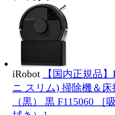
iRobot
【国内正規品】Roo
ニ スリム) 掃除機＆
（黒） 黒 F11506