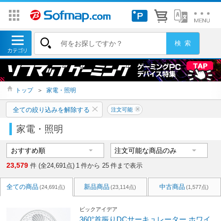
トップ
＞
家電・照明
全ての絞り込みを解除する
注文可能
家電・照明
23,579
件 (全24,691点)
1
件から
25
件まで表示
全ての商品
新品商品
中古商品
(24,691点)
(23,114点)
(1,577点)
ビックアイデア
360°首振りDCサーキュレーター ホワイ