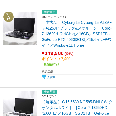
中古商品
MSI(エムエスアイ)
〔中古品〕 Cyborg 15 Cyborg-15-A13VF
K-4125JP ブラック&スケルトン ［Core-i
7-13620H (2.4GHz)／16GB／SSD1TB／
GeForce RTX 4060(8GB)／15.6インチワ
イド／Windows11 Home］
¥149,980
(税込)
ポイント：7,499
店舗併売品
取扱店舗
大宮店
中古商品
DELL(デル)
〔展示品〕 G15 5530 NG595-DNLCW ク
ォンタムホワイト ［Core-i7-13650HX
(2.6GHz)／16GB／SSD1TB／GeForce