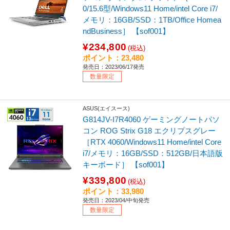
0/15.6型/Windows11 Home/intel Core i7/
メモリ：16GB/SSD：1TB/Office Homea
ndBusiness］ 【sof001】
¥234,800
(税込)
ポイント：23,480
発売日：2023/06/17発売
数量限定
ASUS(エイスース)
G814JV-I7R4060 ゲーミングノートパソ
コン ROG Strix G18 エクリプスグレー
［RTX 4060/Windows11 Home/intel Core
i7/メモリ：16GB/SSD：512GB/日本語版
キーボード］ 【sof001】
¥339,800
(税込)
ポイント：33,980
発売日：2023/04/中旬発売
数量限定