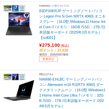
Lenovo(レノボジャパン)
83DF00KRJP ゲーミングノートパソコ
ン Legion Pro 5i Gen 9(RTX 4060) オニキ
スグレー ［16.0型 /Windows11 Home /int
el Core i7 /メモリ：16GB /SSD：1TB /日
本語版キーボード /2025年3月モデル］
【sof001】
¥275,100
(税込)
ポイント：27,510
発売日：2025/03/07発売
数量限定
DELL(デル)
NAM86-EHLBC ゲーミングノートパソ
コン Alienware m16 R2(RTX 4060) ダー
クメタリックムーン ［16.0型 /Windows1
1 Home /intel Core Ultra 7 /メモリ：32G
B /SSD：1TB /日本語版キーボード /202
4年5月モデル］