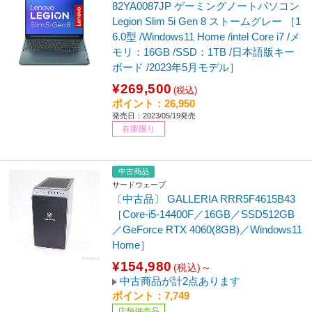
82YA0087JP ゲーミングノートパソコン
Legion Slim 5i Gen 8 ストームグレー ［1
6.0型 /Windows11 Home /intel Core i7 /メ
モリ：16GB /SSD：1TB /日本語版キー
ボード /2023年5月モデル］
¥269,500
(税込)
ポイント：26,950
発売日：2023/05/19発売
在庫限り
中古商品
サードウェーブ
〔中古品〕 GALLERIA RRR5F4615B43
［Core-i5-14400F／16GB／SSD512GB
／GeForce RTX 4060(8GB)／Windows11
Home］
¥154,980
(税込)～
中古商品が計2点あります
ポイント：7,749
店舗併売品