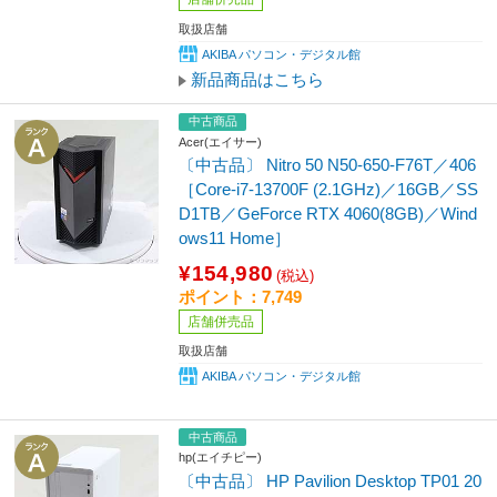
取扱店舗
AKIBA パソコン・デジタル館
新品商品はこちら
中古商品
Acer(エイサー)
〔中古品〕 Nitro 50 N50-650-F76T／406
［Core-i7-13700F (2.1GHz)／16GB／SS
D1TB／GeForce RTX 4060(8GB)／Wind
ows11 Home］
¥154,980
(税込)
ポイント：7,749
店舗併売品
取扱店舗
AKIBA パソコン・デジタル館
中古商品
hp(エイチピー)
〔中古品〕 HP Pavilion Desktop TP01 20