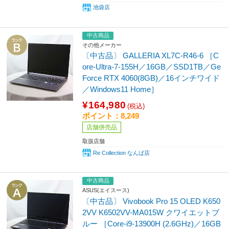
池袋店
中古商品
その他メーカー
〔中古品〕 GALLERIA XL7C-R46-6 ［C
ore-Ultra-7-155H／16GB／SSD1TB／Ge
Force RTX 4060(8GB)／16インチワイド
／Windows11 Home］
¥164,980
(税込)
ポイント：8,249
店舗併売品
取扱店舗
Re Collection なんば店
中古商品
ASUS(エイスース)
〔中古品〕 Vivobook Pro 15 OLED K650
2VV K6502VV-MA015W クワイエットブ
ルー ［Core-i9-13900H (2.6GHz)／16GB