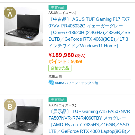
中古商品
ASUS(エイスース)
〔中古品〕 ASUS TUF Gaming F17 FX7
07VV-I7R406032G イェーガーグレー
［Core-i7-13620H (2.4GHz)／32GB／SS
D1TB／GeForce RTX 4060(8GB)／17.3
インチワイド／Windows11 Home］
¥189,980
(税込)
ポイント：9,499
店舗併売品
取扱店舗
AKIBA パソコン・デジタル館
中古商品
ASUS(エイスース)
〔展示品〕 TUF Gaming A15 FA507NVR
FA507NVR-R74R4060TBY メカグレー
［AMD-Ryzen-7-7435HS／16GB／SSD
1TB／GeForce RTX 4060 Laptop(8GB)／