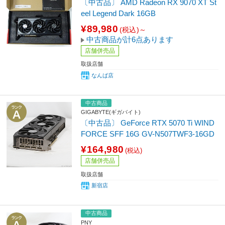
〔中古品〕 AMD Radeon RX 9070 XT St
eel Legend Dark 16GB
¥89,980
(税込)～
中古商品が計6点あります
店舗併売品
取扱店舗
なんば店
中古商品
GIGABYTE(ギガバイト)
〔中古品〕 GeForce RTX 5070 Ti WIND
FORCE SFF 16G GV-N507TWF3-16GD
¥164,980
(税込)
店舗併売品
取扱店舗
新宿店
中古商品
PNY