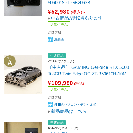
5060019P1-GB2063B
¥52,980
(税込)～
中古商品が計2点あります
店舗併売品
取扱店舗
池袋店
中古商品
ZOTAC(ゾタック)
〔中古品〕 GAMING GeForce RTX 5060
Ti 8GB Twin Edge OC ZT-B50610H-10M
¥109,980
(税込)
店舗併売品
取扱店舗
AKIBA パソコン・デジタル館
新品商品はこちら
中古商品
ASRock(アスロック)