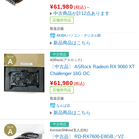
¥61,980
(税込)～
中古商品が計12点あります
店舗併売品
取扱店舗
AKIBA パソコン・デジタル館
新品商品はこちら
中古商品
ASRock(アスロック)
〔中古品〕 ASRock Radeon RX 9060 XT
Challenger 16G OC
¥61,980
(税込)
店舗併売品
取扱店舗
なんば店
新品商品はこちら
中古商品
KuroutoShikou(玄人志向)
〔中古品〕 RD-RX7600-E8GB／V2