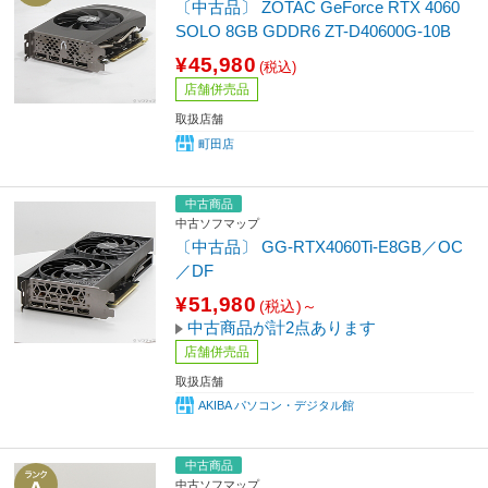
〔中古品〕 ZOTAC GeForce RTX 4060
SOLO 8GB GDDR6 ZT-D40600G-10B
¥45,980
(税込)
店舗併売品
取扱店舗
町田店
中古商品
中古ソフマップ
〔中古品〕 GG-RTX4060Ti-E8GB／OC
／DF
¥51,980
(税込)～
中古商品が計2点あります
店舗併売品
取扱店舗
AKIBA パソコン・デジタル館
中古商品
中古ソフマップ