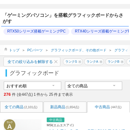
「ゲーミングパソコン」を搭載グラフィックボードからさ
がす
RTX50シリーズ搭載ゲーミングPC
RTX40シリーズ搭載ゲーミングP
トップ
＞
PCパーツ
＞
グラフィックボード、その他ボード
＞
グラフィ
全ての絞り込みを解除する
ランクS
ランクA
ランクB
グラフィックボード
276
件 (全447点)
1
件から
25
件まで表示
全ての商品
新品商品
中古商品
(2,101点)
(1,654点)
(447点)
中古商品
MSI(エムエスアイ)