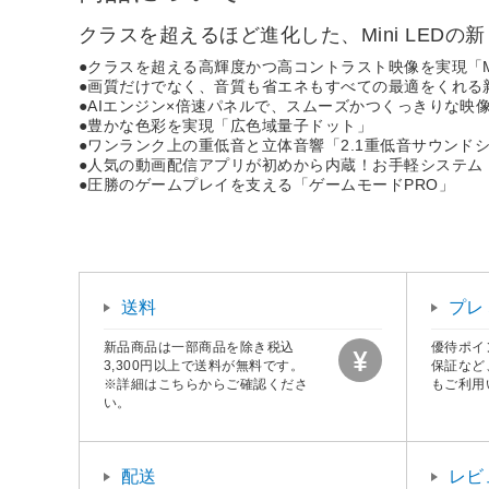
クラスを超えるほど進化した、Mini LEDの
●クラスを超える高輝度かつ高コントラスト映像を実現「Min
●画質だけでなく、音質も省エネもすべての最適をくれる新エン
●AIエンジン×倍速パネルで、スムーズかつくっきりな映像を
●豊かな色彩を実現「広色域量子ドット」
●ワンランク上の重低音と立体音響「2.1重低音サウンド
●人気の動画配信アプリが初めから内蔵！お手軽システム「V
●圧勝のゲームプレイを支える「ゲームモードPRO」
送料
プレ
新品商品は一部商品を除き税込
優待ポイ
3,300円以上で送料が無料です。
保証など
※詳細はこちらからご確認くださ
もご利用
い。
配送
レビ