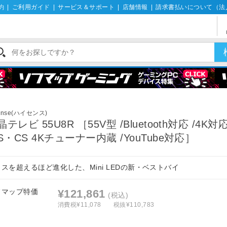
約
|
ご利用ガイド
|
サービス＆サポート
|
店舗情報
|
請求書払いについて（法
ense(ハイセンス)
晶テレビ 55U8R ［55V型 /Bluetooth対応 /4K対
BS・CS 4Kチューナー内蔵 /YouTube対応］
スを超えるほど進化した、Mini LEDの新・ベストバイ
フマップ特価
¥121,861
(税込)
消費税¥11,078
税抜¥110,783