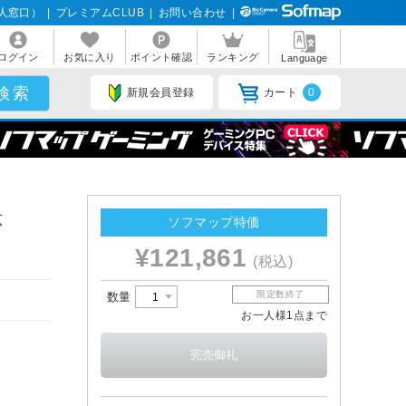
人窓口）
|
プレミアムCLUB
|
お問い合わせ
|
ログイン
お気に入り
ポイント確認
ランキング
Language
新規会員登録
カート
0
応
ソフマップ特価
¥121,861
(税込)
限定数終了
数量
お一人様1点まで