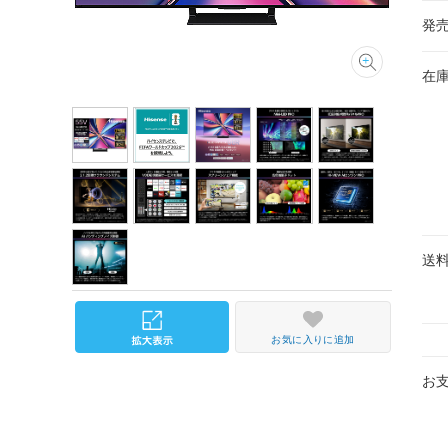
発
在
送
お気に入りに追加
お