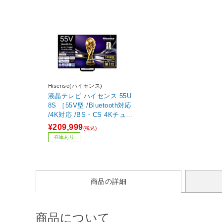
Hisense(ハイセンス)
液晶テレビ ハイセンス 55U
8S ［55V型 /Bluetooth対応
/4K対応 /BS・CS 4Kチュー
ナー内蔵 /YouTube対応］
¥209,999
(税込)
【買い替え10000pt】
在庫あり
商品の詳細
商品について