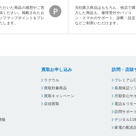
ただいた商品の感想やご意
当社購入商品はもちろん、他店で購
稿ください。掲載されたお
入した商品も、修理受付やパソコ
ソフマップポイントをプレ
ン・スマホのサポート、診断・設定
たします。
などご利用いただけます。
買取お申し込み
訪問・店頭
ラクウル
プレミアムC
買取対象商品
長期保証ソ
買取キャンペーン
月額安心サ
店頭買取
電話＆リモ
訪問サポー
情報
デジタル11
家電の配送