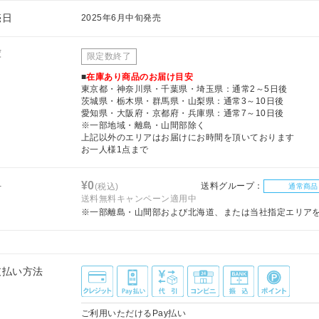
売日
2025年6月中旬発売
庫
限定数終了
■
在庫あり商品のお届け目安
東京都・神奈川県・千葉県・埼玉県：通常2～5日後
茨城県・栃木県・群馬県・山梨県：通常3～10日後
愛知県・大阪府・京都府・兵庫県：通常7～10日後
※一部地域・離島・山間部除く
上記以外のエリアはお届けにお時間を頂いております
お一人様1点まで
料
¥0
送料グループ：
(税込)
通常商品
送料無料キャンペーン適用中
※一部離島・山間部および北海道、または当社指定エリア
支払い方法
ご利用いただけるPay払い