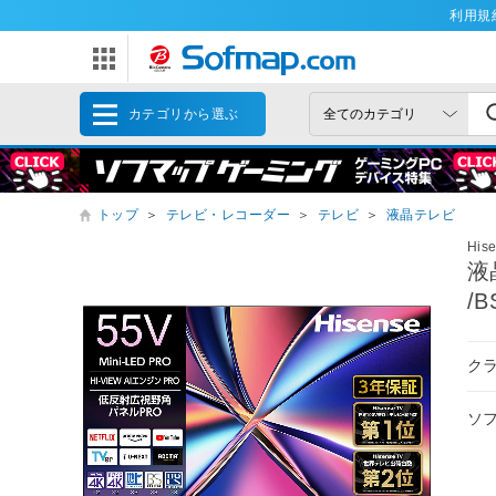
利用規
カテゴリから選ぶ
トップ
＞
テレビ・レコーダー
＞
テレビ
＞
液晶テレビ
His
液
/
クラ
ソ