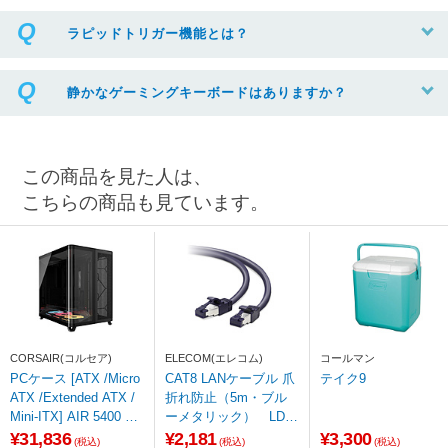
ラピッドトリガー機能とは？
静かなゲーミングキーボードはありますか？
この商品を見た人は、
こちらの商品も見ています。
CORSAIR(コルセア)
ELECOM(エレコム)
コールマン
PCケース [ATX /Micro
CAT8 LANケーブル 爪
テイク9
ATX /Extended ATX /
折れ防止（5m・ブル
Mini-ITX] AIR 5400 LX
ーメタリック） LD-O
-R iCUE LINK Tempere
CTT/BM50
¥31,836
¥2,181
¥3,300
(税込)
(税込)
(税込)