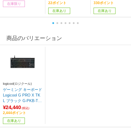
d Glass ブラック CC-9
22ポイント
330ポイント
在庫限り
011320-WW
在庫あり
在庫あり
商品のバリエーション
logicool(ロジクール)
ゲーミング キーボード
Logicool G PRO X TK
L ブラック G-PKB-TK
L-RTBK[ラピッドトリ
¥24,440
(税込)
ガー搭載 / 有線] 【86
2,444ポイント
4】
在庫あり