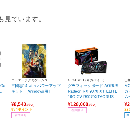
も見ています。
コーエーテクモゲームス
GIGABYTE(ギガバイト)
山
Ga
三國志14 with パワーアップ
グラフィックボード AORUS
MO
OC
キット ［Windows用］
Radeon RX 9070 XT ELITE
カ
16G GV-R9070XTAORUS E
ム
-16GD ［Radeon RXシリー
¥8,540
¥128,000
¥2
(税込)
(税込)
6G
ズ /16GB］
854ポイント
2
在庫限り
在庫限り
お