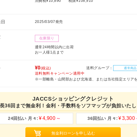
消費税¥10,890
税抜¥108,910
売日
2025/03/07発売
庫
在庫限り
通常24時間以内に出荷
お一人様1点まで
料
¥0
送料グループ：
(税込)
通常商品
送料無料キャンペーン適用中
※一部離島・山間部および北海道、または当社指定エリア
JACCSショッピングクレジット
長36回まで無金利！金利・手数料をソフマップが負担いたし
4,900
3,300