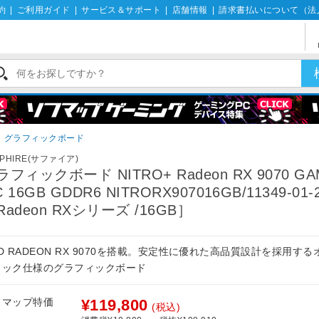
約
|
ご利用ガイド
|
サービス＆サポート
|
店舗情報
|
請求書払いについて（法
グラフィックボード
PPHIRE(サファイア)
ラフィックボード NITRO+ Radeon RX 9070 GA
 16GB GDDR6 NITRORX907016GB/11349-01-
Radeon RXシリーズ /16GB］
D RADEON RX 9070を搭載。安定性に優れた高品質設計を採用す
ロック仕様のグラフィックボード
フマップ特価
¥119,800
(税込)