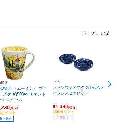
ページ：
1
/
2
LAVIE
加商店
スワンズ
バランスディスク STRONG
OMIN （ムーミン） マグ
ジュニア用 
バランス 2個セット
ップ 大 約500ml ルオント
ングゴーグル ブルー SJ-
ーミンハウス
N BL
¥1,680
,230
¥1,540
(税込)
(税込)
(税込
168ポイント
23ポイント
154ポイント
在庫限り
取り寄せ
お取り寄せ