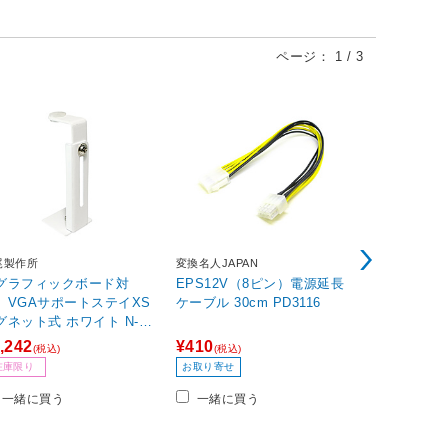
ページ：
1
/
3
尾製作所
変換名人JAPAN
変換名人JAPA
グラフィックボード対
EPS12V（8ピン）電源延長
PCI-E（
〕VGAサポートステイXS
ケーブル 30cm PD3116
ット式 ホワイト N-V
STAY03-XS-WH 【864】
,242
¥410
¥420
(税込)
(税込)
(税込)
在庫限り
お取り寄せ
在庫あり
一緒に買う
一緒に買う
一緒に買