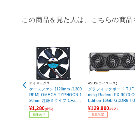
この商品を見た人は、こちらの商品
アイネックス
ASUS(エイスース)
ケースファン [120mm /1300
グラフィックボード TUF 
RPM] OMEGA TYPHOON 1
ming Radeon RX 9070 
20mm 超静音タイプ CFZ-12
Edition 16GB GDDR6 TUF-
0SB
RX9070-O16G-GAMING
¥1,280
¥129,800
(税込)
(税込)
［Radeon RXシリーズ /1
在庫あり
数量限定
B］ 【sof001】