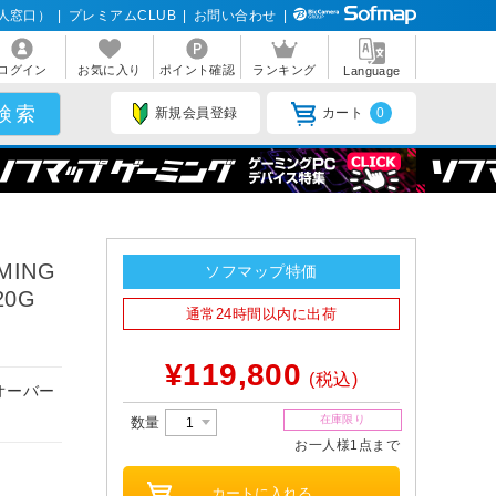
人窓口）
|
プレミアムCLUB
|
お問い合わせ
|
ログイン
お気に入り
ポイント確認
ランキング
Language
新規会員登録
カート
0
MING
ソフマップ特価
20G
通常24時間以内に出荷
¥119,800
(税込)
るオーバー
在庫限り
数量
お一人様1点まで