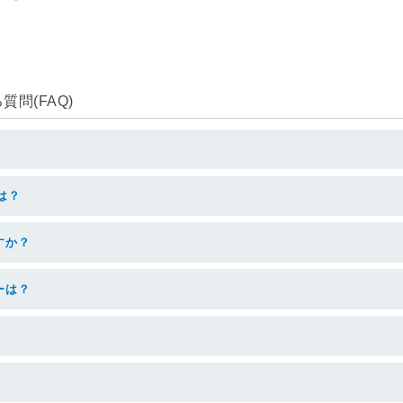
問(FAQ)
は？
すか？
ーは？