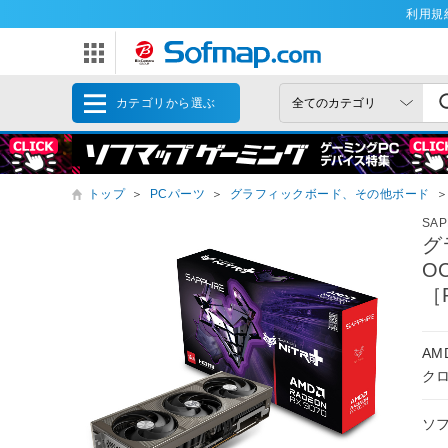
利用規
カテゴリから選ぶ
トップ
＞
PCパーツ
＞
グラフィックボード、その他ボード
＞
SA
グ
OC
［
AM
ク
ソ