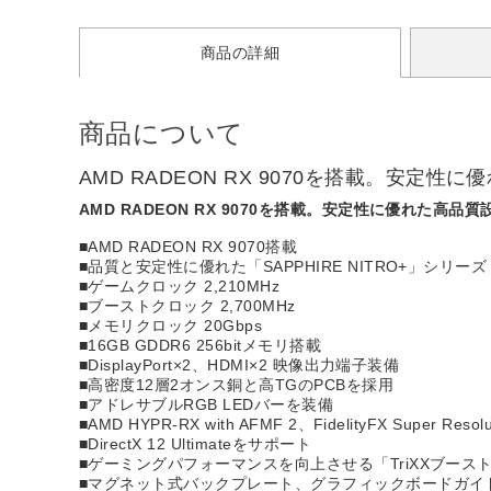
商品の詳細
商品について
AMD RADEON RX 9070を搭載。安
AMD RADEON RX 9070を搭載。安定性に優れた
■AMD RADEON RX 9070搭載
■品質と安定性に優れた「SAPPHIRE NITRO+」シリーズ
■ゲームクロック 2,210MHz
■ブーストクロック 2,700MHz
■メモリクロック 20Gbps
■16GB GDDR6 256bitメモリ搭載
■DisplayPort×2、HDMI×2 映像出力端子装備
■高密度12層2オンス銅と高TGのPCBを採用
■アドレサブルRGB LEDバーを装備
■AMD HYPR-RX with AFMF 2、FidelityFX Super Reso
■DirectX 12 Ultimateをサポート
■ゲーミングパフォーマンスを向上させる「TriXXブース
■マグネット式バックプレート、グラフィックボードガイ