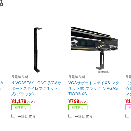
品
長尾製作所
長尾製作所
長
GA
N-VGASTAY-LONG (VGAサ
VGAサポートステイXS マグ
〔
ッ
ポートステイL/マグネット
ネット式 ブラック N-VGAS
応
式/ブラック)
TAY03-XS
マグネ
GA
¥1,179
¥799
¥1
(税込)
(税込)
在庫あり
在庫あり
一緒に買う
一緒に買う