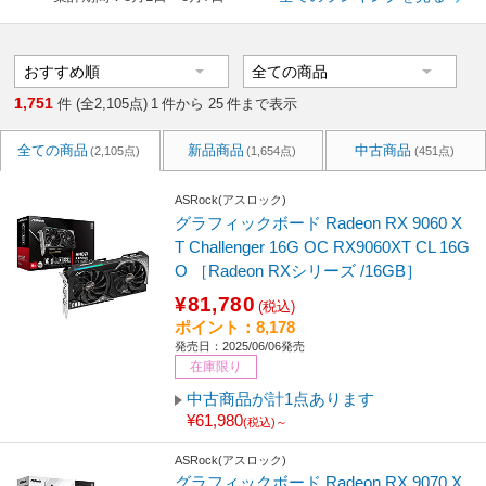
1,751
件 (全2,105点)
1
件から
25
件まで表示
全ての商品
新品商品
中古商品
(2,105点)
(1,654点)
(451点)
ASRock(アスロック)
グラフィックボード Radeon RX 9060 X
T Challenger 16G OC RX9060XT CL 16G
O ［Radeon RXシリーズ /16GB］
¥81,780
(税込)
ポイント：8,178
発売日：2025/06/06発売
在庫限り
中古商品が計1点あります
¥61,980
(税込)～
ASRock(アスロック)
グラフィックボード Radeon RX 9070 X