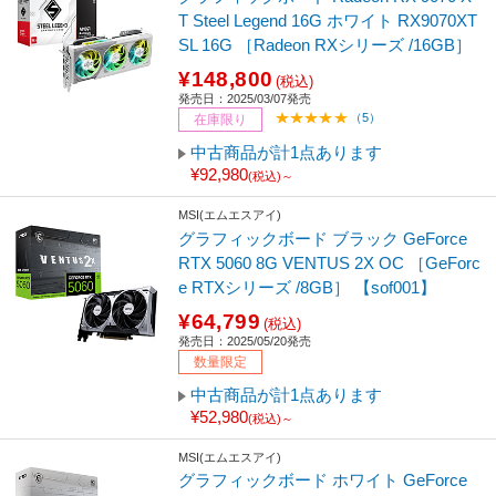
T Steel Legend 16G ホワイト RX9070XT
SL 16G ［Radeon RXシリーズ /16GB］
¥148,800
(税込)
発売日：2025/03/07発売
（5）
在庫限り
中古商品が計1点あります
¥92,980
(税込)～
MSI(エムエスアイ)
グラフィックボード ブラック GeForce
RTX 5060 8G VENTUS 2X OC ［GeForc
e RTXシリーズ /8GB］ 【sof001】
¥64,799
(税込)
発売日：2025/05/20発売
数量限定
中古商品が計1点あります
¥52,980
(税込)～
MSI(エムエスアイ)
グラフィックボード ホワイト GeForce