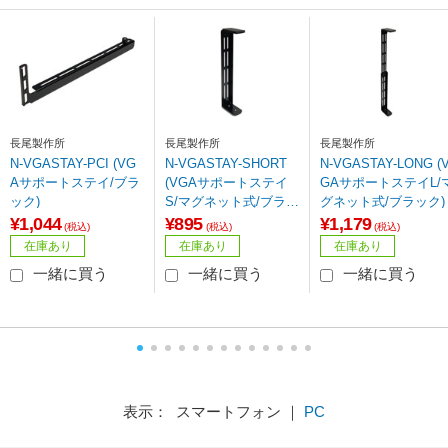
長尾製作所
長尾製作所
長尾製作所
N-VGASTAY-PCI (VG
N-VGASTAY-SHORT
N-VGASTAY-LONG (
Aサポートステイ/ブラ
(VGAサポートステイ
GAサポートステイL/
ック)
S/マグネット式/ブラッ
グネット式/ブラック)
ク
¥1,044
¥895
¥1,179
(税込)
(税込)
(税込)
在庫あり
在庫あり
在庫あり
一緒に買う
一緒に買う
一緒に買う
表示： スマートフォン ｜
PC