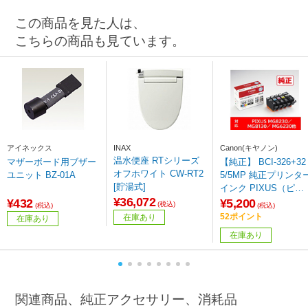
この商品を見た人は、
こちらの商品も見ています。
アイネックス
INAX
Canon(キヤノン)
温水便座 RTシリーズ
マザーボード用ブザー
【純正】 BCI-326+32
オフホワイト CW-RT2
ユニット BZ-01A
5/5MP 純正プリンタ
[貯湯式]
インク PIXUS（ピク
¥36,072
サス） 5色マルチパッ
¥432
¥5,200
(税込)
(税込)
(税込)
ク
52ポイント
在庫あり
在庫あり
在庫あり
関連商品、純正アクセサリー、消耗品