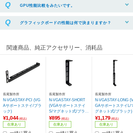
GPU性能比較をみたいです。
グラフィックボードの性能は何で決まりますか？
関連商品、純正アクセサリー、消耗品
長尾製作所
長尾製作所
長尾製作所
N-VGASTAY-PCI (VG
N-VGASTAY-SHORT
N-VGASTAY-LONG (
Aサポートステイ/ブラ
(VGAサポートステイ
GAサポートステイL/
ック)
S/マグネット式/ブラッ
グネット式/ブラック)
ク
¥1,044
¥895
¥1,179
(税込)
(税込)
(税込)
在庫あり
在庫あり
在庫あり
一緒に買う
一緒に買う
一緒に買う