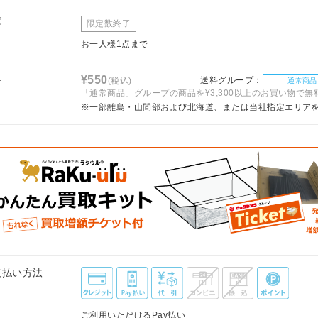
庫
限定数終了
お一人様1点まで
料
¥550
送料グループ：
(税込)
通常商品
「通常商品」グループの商品を¥3,300以上のお買い物で無
※一部離島・山間部および北海道、または当社指定エリア
支払い方法
ご利用いただけるPay払い