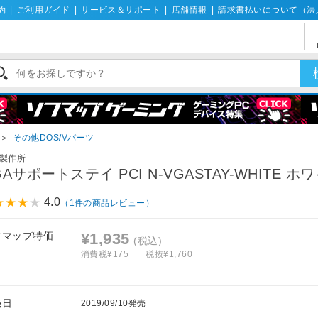
約
|
ご利用ガイド
|
サービス＆サポート
|
店舗情報
|
請求書払いについて（法
＞
その他DOS/Vパーツ
製作所
GAサポートステイ PCI N-VGASTAY-WHITE ホ
4.0
（1件の商品レビュー）
フマップ特価
¥1,935
(税込)
消費税¥175
税抜¥1,760
売日
2019/09/10発売