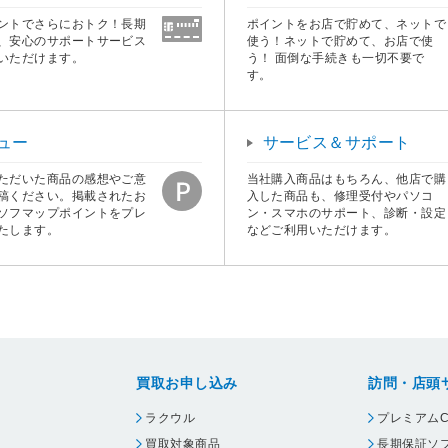
ントでさらにおトク！長期
ポイントをお店で貯めて、ネットで
、安心のサポートサービス
使う！ネットで貯めて、お店で使
いただけます。
う！ 面倒な手続きも一切不要で
す。
ュー
サービス＆サポート
ただいた商品の感想やご意
当社購入商品はもちろん、他店で購
稿ください。掲載されたお
入した商品も、修理受付やパソコ
ソフマップポイントをプレ
ン・スマホのサポート、診断・設定
たします。
などご利用いただけます。
買取お申し込み
訪問・店頭
ラクウル
プレミアムC
買取対象商品
長期保証ソ