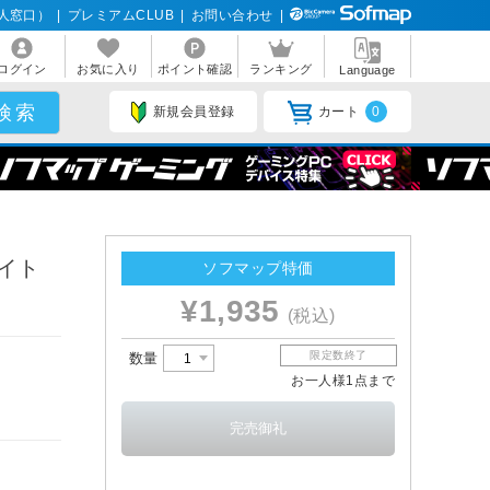
人窓口）
|
プレミアムCLUB
|
お問い合わせ
|
ログイン
お気に入り
ポイント確認
ランキング
Language
新規会員登録
カート
0
ワイト
ソフマップ特価
¥1,935
(税込)
限定数終了
数量
お一人様1点まで