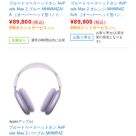
ブルートゥースヘッドホン AirP
ブルートゥースヘッドホン AirP
ods Max 2 ブルー MHWM4ZA/
ods Max 2 オレンジ MHWN4Z
A ［オーバーヘッド型 /ノイズ
A/A ［オーバーヘッド型 /ノイ
キャンセリング対応 /Bluetooth
ズキャンセリング対応 /Bluetoo
¥89,800
¥89,800
(税込)
(税込)
対応］
th対応］
898ポイントサービス
898ポイントサービス
(1%)
(1%)
お取り寄せ(入荷次
お取り寄せ
第の発送となりま
在庫あり
通常24時間以内に出荷
す)
Apple(アップル)
ブルートゥースヘッドホン AirP
ods Max 2 パープル MHWP4Z