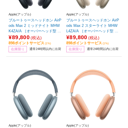
Apple(アップル)
Apple(アップル)
ブルートゥースヘッドホン AirP
ブルートゥースヘッドホン AirP
ods Max 2 ミッドナイト MHW
ods Max 2 スターライト MHW
K4ZA/A ［オーバーヘッド型 /
L4ZA/A ［オーバーヘッド型 /
ノイズキャンセリング対応 /Blu
ノイズキャンセリング対応 /Blu
¥89,800
¥89,800
(税込)
(税込)
etooth対応］
etooth対応］
898ポイントサービス
898ポイントサービス
(1%)
(1%)
在庫限り
通常24時間以内に出荷
在庫限り
通常24時間以内に出荷
Apple(アップル)
Apple(アップル)