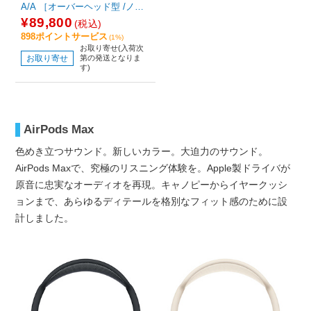
A/A ［オーバーヘッド型 /ノイ
ズキャンセリング対応 /Bluetoo
¥89,800
(税込)
th対応］
898ポイントサービス
(1%)
お取り寄せ(入荷次
お取り寄せ
第の発送となりま
す)
AirPods Max
色めき立つサウンド。新しいカラー。大迫力のサウンド。
AirPods Maxで、究極のリスニング体験を。Apple製ドライバが
原音に忠実なオーディオを再現。キャノピーからイヤークッシ
ョンまで、あらゆるディテールを格別なフィット感のために設
計しました。