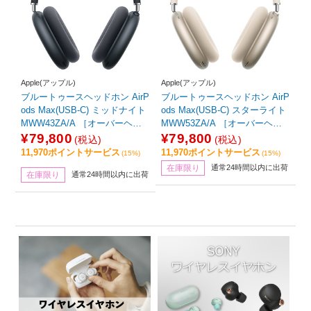
Apple(アップル)
Apple(アップル)
ブルートゥースヘッドホン AirP
ブルートゥースヘッドホン AirP
ods Max(USB-C) ミッドナイト
ods Max(USB-C) スターライト
MWW43ZA/A ［オーバーヘッ
MWW53ZA/A ［オーバーヘッ
ド型 /ノイズキャンセリング対
ド型 /ノイズキャンセリング対
¥79,800
¥79,800
(税込)
(税込)
応 /Bluetooth対応］
応 /Bluetooth対応］
11,970ポイントサービス
11,970ポイントサービス
(15%)
(15%)
在庫限り
通常24時間以内に出荷
在庫限り
通常24時間以内に出荷