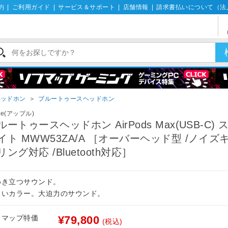
約
|
ご利用ガイド
|
サービス＆サポート
|
店舗情報
|
請求書払いについて（法
ヘッドホン
＞
ブルートゥースヘッドホン
le(アップル)
ルートゥースヘッドホン AirPods Max(USB-C) 
イト MWW53ZA/A ［オーバーヘッド型 /ノイズ
リング対応 /Bluetooth対応］
めき立つサウンド。
しいカラー。大迫力のサウンド。
フマップ特価
¥79,800
(税込)