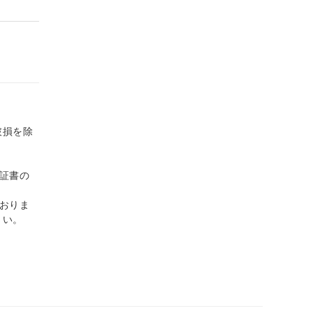
破損を除
保証書の
ておりま
さい。