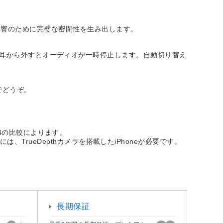
音響のために完璧な密閉性を生み出します。
Maxを耳から外すとオーディオが一時停止します。自動切り替え
でどうぞ。
 4の比較によります。
rueDepthカメラを搭載したiPhoneが必要です。
長期保証