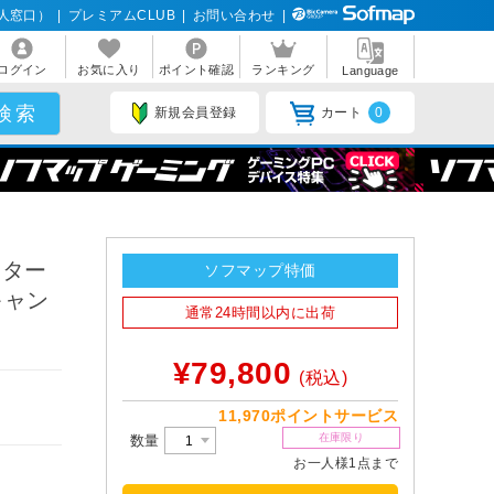
人窓口）
|
プレミアムCLUB
|
お問い合わせ
|
ログイン
お気に入り
ポイント確認
ランキング
Language
新規会員登録
カート
0
スター
ソフマップ特価
キャン
通常24時間以内に出荷
¥79,800
(税込)
11,970ポイントサービス
在庫限り
数量
お一人様1点まで