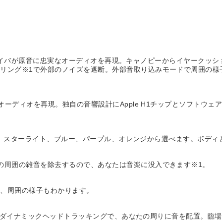
le製ドライバが原音に忠実なオーディオを再現。キャノピーからイヤーク
リング※1で外部のノイズを遮断。外部音取り込みモードで周囲の様子
なオーディオを再現。独自の音響設計にApple H1チップとソフトウ
イト、スターライト、ブルー、パープル、オレンジから選べます。ボディと同
の周囲の雑音を除去するので、あなたは音楽に没入できます※1。
て、周囲の様子もわかります。
ウンドとダイナミックヘッドトラッキングで、あなたの周りに音を配置。