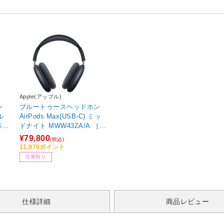
Apple(アップル)
ン
ブルートゥースヘッドホン
ル
AirPods Max(USB-C) ミッ
バー
ドナイト MWW43ZA/A ［オ
セリ
ーバーヘッド型 /ノイズキャ
¥79,800
(税込)
］
ンセリング対応 /Bluetooth
11,970ポイント
対応］
在庫限り
仕様詳細
商品レビュー