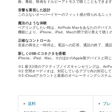
曲、番組、映画をドルビーアトモスで聴くこともできます
音響を重視した設計
この上ないオーバーイヤーのフィット感が得られるニッ
魔法のような体験
ペアリングしたい時は、AirPods Maxをあなたのデバ
機能により、iPhone、iPad、Macの間で切り替えて聴
正確なコントロール
音楽の再生と一時停止。電話への応答、通話の終了、通話中の
新しくUSB-Cコネクタを搭載
iPhone、iPad、Mac、そのほかのApple製デバイスと
※1 最大2倍のアクティブノイズキャンセリングは、AirPo
※2 空間オーディオは、対応しているアプリ内の対応してい
※3 iCloudアカウントと最新のオペレーティングシステ
送料
プレ