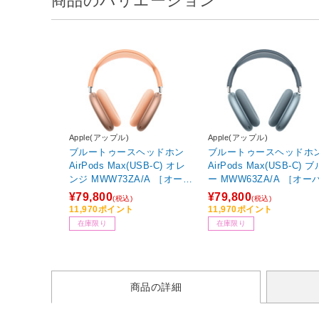
商品のバリエーション
Apple(アップル)
Apple(アップル)
ブルートゥースヘッドホン
ブルートゥースヘッドホ
AirPods Max(USB-C) オレ
AirPods Max(USB-C) ブ
ンジ MWW73ZA/A ［オーバ
ー MWW63ZA/A ［オー
ーヘッド型 /ノイズキャンセ
ヘッド型 /ノイズキャン
¥79,800
¥79,800
(税込)
(税込)
リング対応 /Bluetooth対
ング対応 /Bluetooth対応
11,970ポイント
11,970ポイント
応］
在庫限り
在庫限り
商品の詳細