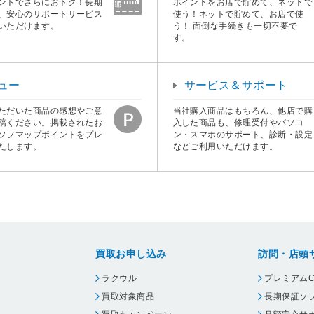
ントでさらにおトク！長期
ポイントをお店で貯めて、ネットで
、安心のサポートサービス
使う！ネットで貯めて、お店で使
いただけます。
う！ 面倒な手続きも一切不要で
す。
ュー
サービス＆サポート
ただいた商品の感想やご意
当社購入商品はもちろん、他店で購
稿ください。掲載されたお
入した商品も、修理受付やパソコ
ソフマップポイントをプレ
ン・スマホのサポート、診断・設定
たします。
などご利用いただけます。
買取お申し込み
訪問・店頭
ラクウル
プレミアムC
買取対象商品
長期保証ソ