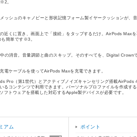
※2。
トメッシュのキャノピーと形状記憶フォーム製イヤークッションが、
イスの近くに置き、画面上で「接続」をタップするだけ。AirPods 
くのも簡単です※3。
消音。音量調節と曲のスキップ。そのすべてを、Digital Crown
同じ充電ケーブルを使ってAirPods Maxを充電できます。
ds Pro（第1世代）とアクティブノイズキャンセリング搭載AirPods
るコンテンツで利用できます。パーソナルプロファイルを作成するには、T
ムソフトウェアを搭載した対応するApple製デバイスが必要です。
ミアム
ポイント