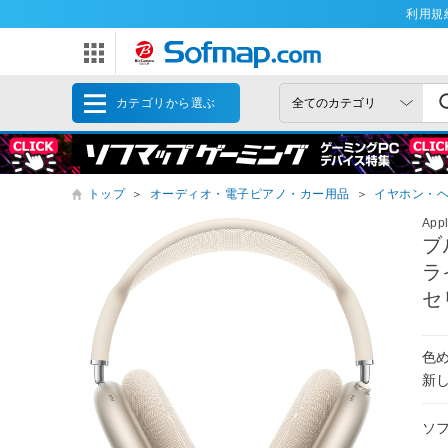
利用規
カテゴリから選ぶ
トップ
＞
オーディオ・電子ピアノ・カー用品
＞
イヤホン・
App
ブ
ラ
セ
色
新
ソ