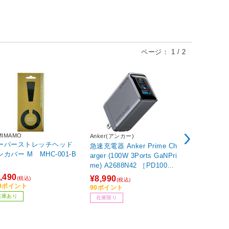
ページ：
1
/
2
MIMAMO
Anker(アンカー)
audio-tech
カ)
ーパーストレッチヘッド
急速充電器 Anker Prime Ch
イヤホン カナル型
ンカバー M MHC-001-B
arger (100W 3Ports GaNPri
TH-CK350X
me) A2688N42 ［PD100W /
ミニプラグ
USB-C×2 /USB-A×1 /3ポー
,490
¥8,990
¥1,871
(税込)
(税込)
(税込
ト］ 【864】
49ポイント
90ポイント
75ポイント
在庫あり
在庫限り
在庫あり