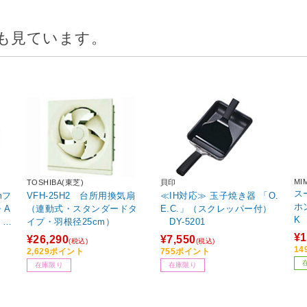
も見ています。
MI
TOSHIBA(東芝)
貝印
ス
mフ
VFH-25H2 台所用換気扇
≪IH対応≫ 玉子焼き器 「O.
ホ
・A
（連動式・スタンダードタ
E.C.」（スクレッパー付）
K
 R
イプ・羽根径25cm）
DY-5201
W-
¥1
¥26,290
¥7,550
(税込)
(税込)
1
2,629ポイント
755ポイント
在庫限り
在庫限り