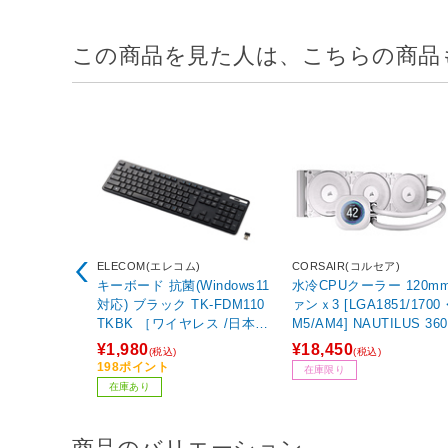
この商品を見た人は、こちらの商品
ELECOM(エレコム)
CORSAIR(コルセア)
キーボード 抗菌(Windows11
水冷CPUクーラー 120m
対応) ブラック TK-FDM110
ァンｘ3 [LGA1851/1700
TKBK ［ワイヤレス /日本語
M5/AM4] NAUTILUS 360
配列 /メンブレン］
S LCD White ホワイト C
¥1,980
¥18,450
(税込)
(税込)
9061034-WW
198ポイント
在庫限り
在庫あり