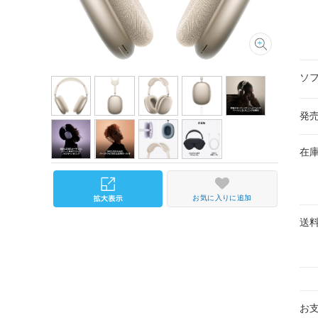
ソ
発
在
お気に入りに追加
送
お