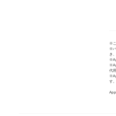
※
※
き
※A
※
代
※
す
Ap