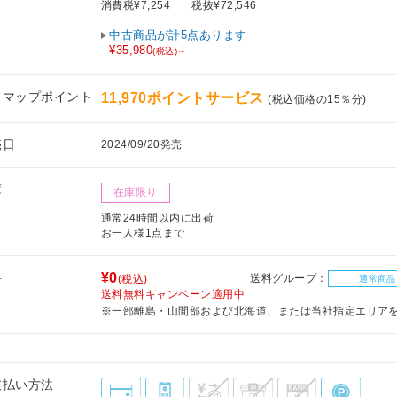
消費税¥7,254
税抜¥72,546
中古商品が計5点あります
¥35,980
(税込)～
フマップポイント
11,970ポイントサービス
(税込価格の15％分)
売日
2024/09/20発売
庫
在庫限り
通常24時間以内に出荷
お一人様1点まで
料
¥0
送料グループ：
(税込)
通常商品
送料無料キャンペーン適用中
※一部離島・山間部および北海道、または当社指定エリア
支払い方法