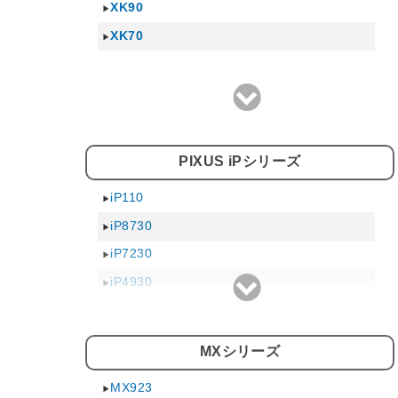
XK90
TS8030
XK70
TS6030
TS5030
PIXUS iPシリーズ
iP110
iP8730
iP7230
iP4930
iP4830
iP2700
MXシリーズ
iP4700
MX923
iP2600