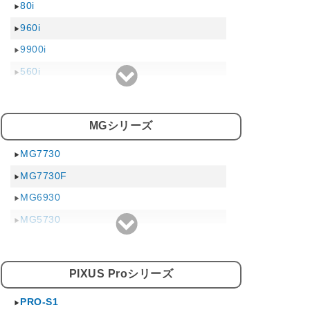
80i
960i
9900i
560i
860i
865R
MGシリーズ
900PD
MG7730
990i
MG7730F
50i
MG6930
6100i
MG5730
6500i
MG3630
9100i
MG7530F
550i
PIXUS Proシリーズ
MG7530
850i
PRO-S1
MG6730