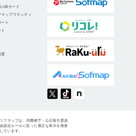
MG2130
LUBカード
フマップワランティ
MG8130
ポート
MG6130
ート
MG5230
ト
MG5130
9
設置
ソフマップは、消費者庁・公正取引委員
会認定ルールに従った適正な表示を推進
しています。