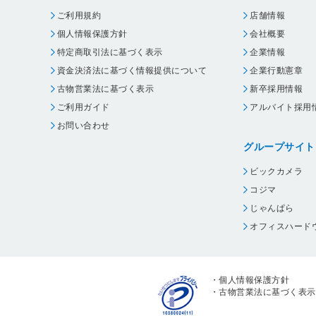
iP6600D
ご利用規約
店舗情報
個人情報保護方針
会社概要
iP7500
特定商取引法に基づく表示
企業情報
iP90
資金決済法に基づく情報提供について
企業行動憲章
iP9910
古物営業法に基づく表示
新卒採用情報
iP3100
ご利用ガイド
アルバイト採用
お問い合わせ
iP4100R
グループサイト
iP4100
iP6100D
ビックカメラ
コジマ
iP7100
じゃんぱら
iP8100
オフィスハード
iP8600
・
個人情報保護方針
・
古物営業法に基づく表示