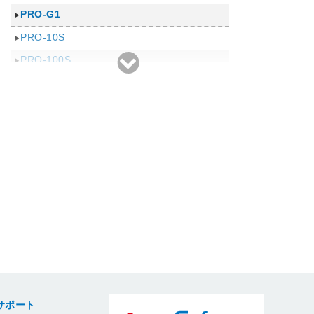
950i
PRO-G1
MG5630
PRO-10S
MG7130
PRO-100S
MG6530
PRO-10
MG5530
PRO-100
MG3530
PRO-1
MG6330
Pro9000 Mark II
MG5430
Pro9500 Mark II
MG4230
Pro9500
MG3230
Pro9000
MG8230
MG6230
MG5330
MG4130
サポート
MG3130