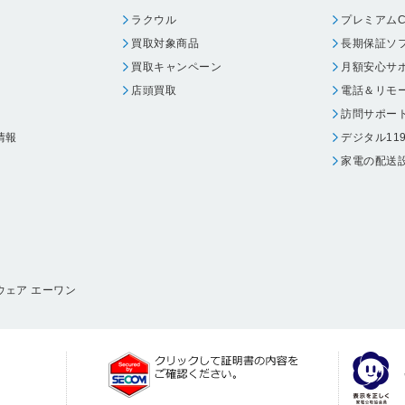
BJ F850
ラクウル
プレミアムC
MP790
買取対象商品
長期保証ソ
BJ F6100
MP900
買取キャンペーン
月額安心サ
BJ F610
MP710
店頭買取
電話＆リモ
BJ F300
MP740
訪問サポー
BJ F6000
情報
デジタル11
MP370
家電の配送
BJ F600
MP700
MP730
ウェア エーワン