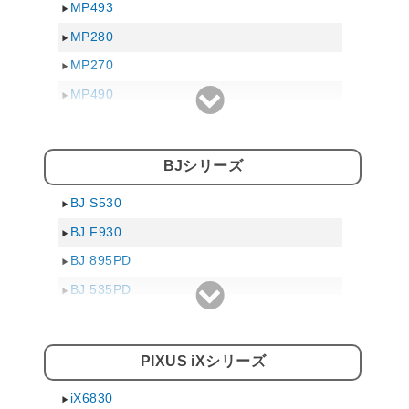
MP493
MP280
MP270
MP490
MP550
MP560
BJシリーズ
MP640
BJ S530
MP990
BJ F930
MP480
BJ 895PD
MP540
BJ 535PD
MP620
BJ S700
MP630
BJ S500
MP980
PIXUS iXシリーズ
BJ F9000
MP470
iX6830
BJ F900