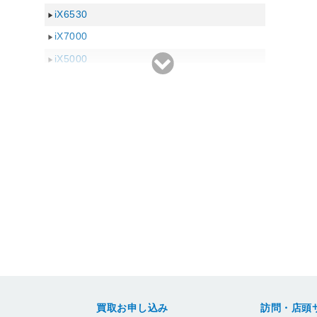
MP520
iX6530
BJ F890PD
MP610
iX7000
BJ F890
MP970
iX5000
BJ S6300
MP460
BJ S630
MP510
BJ F850アップグレード
MP600
BJ S600
MP810
BJ F870PD
MP960
BJ F870
MP450
BJ F860
MP830
BJ F660V
MP170
BJ F6600
MP500
BJ F660
MP800
BJ F360
MP950
買取お申し込み
訪問・店頭
BJ F620
MP770