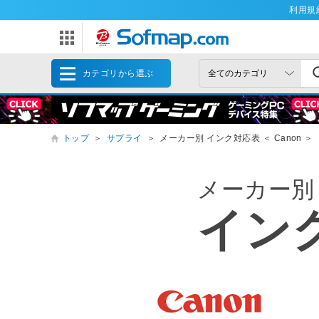
利用規
カテゴリから選ぶ
トップ
＞
サプライ
＞
メーカー別 インク対応表 ＜ Canon ＞
メーカー別
イン