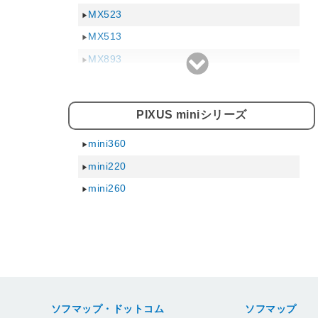
MX523
iP3600
MX513
iP4600
MX893
iP100
MX420
iP2500
MX883
iP3500
PIXUS miniシリーズ
MX350
iP4500
mini360
MX870
iP90v
mini220
MX860
iP1700
mini260
MX850
iP3300
MX7600
iP4300
iP6700D
iP2200
iP5200R
ソフマップ・ドットコム
ソフマップ
iP4200