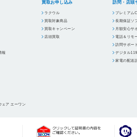
DCP-J740N
買取お申し込み
訪問・店頭
DCP-J752N
ラクウル
プレミアムC
DCP-J757N
買取対象商品
長期保証ソ
買取キャンペーン
月額安心サ
DCP-J762N
店頭買取
電話＆リモ
DCP-J940N-ECO
訪問サポー
DCP-J952N
情報
デジタル11
DCP-J952N-ECO-B
家電の配送
DCP-J952N-ECO-W
DCP-J957N-B
DCP-J957N-W
DCP-J963N-B
ウェア エーワン
DCP-J963N-W
DCP-J973N-W
DCP-J978N-B
DCP-J978N-W