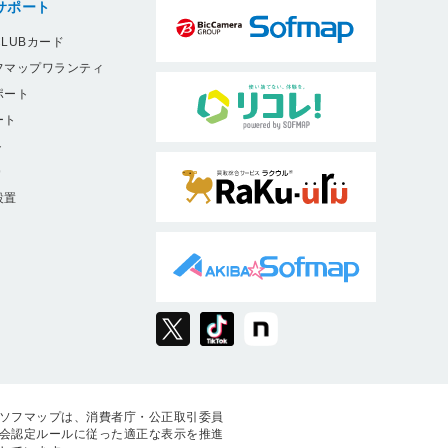
MFC-410CN
サポート
MFC-425CN
LUBカード
MFC-460CN
フマップワランティ
ポート
MFC-480CN
ート
MFC-490CN
ト
MFC-495CN
9
MFC-610CLN
設置
MFC-610CLWN
MFC-615CL
MFC-620CLN
MFC-630CD
MFC-630CDW
MFC-650CD
MFC-650CDW
ソフマップは、消費者庁・公正取引委員
会認定ルールに従った適正な表示を推進
MFC-670CD