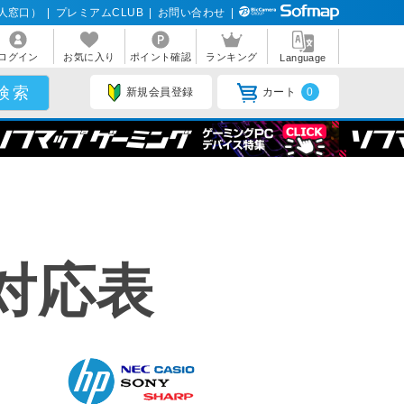
人窓口）
|
プレミアムCLUB
|
お問い合わせ
|
ログイン
お気に入り
ポイント確認
ランキング
Language
新規会員登録
カート
0
対応表