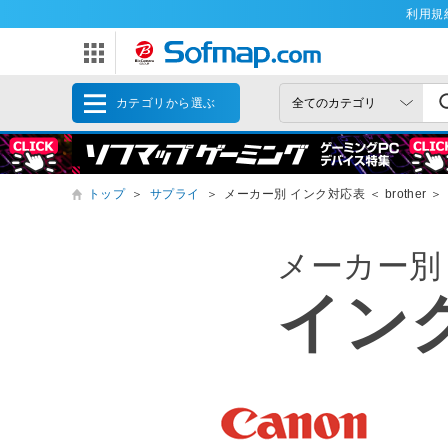
利用規
カテゴリから選ぶ
トップ
＞
サプライ
＞
メーカー別 インク対応表 ＜ brother ＞
メーカー別
イン