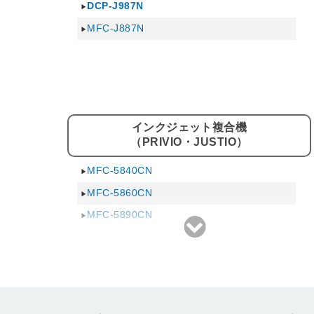
DCP-J987N
MFC-J887N
インクジェット複合機
（PRIVIO・JUSTIO）
MFC-5840CN
MFC-5860CN
MFC-5890CN
MFC-6490CN
MFC-6890CN
MFC-J4910CDW
MFC-J5910CDW