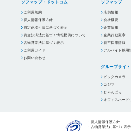
ソフマップ・ドットコム
ソフマップ
MFC-J6510DW
ご利用規約
店舗情報
MFC-J6570CDW
個人情報保護方針
会社概要
MFC-J6573CDW
特定商取引法に基づく表示
企業情報
MFC-J6710CDW
資金決済法に基づく情報提供について
企業行動憲章
MFC-J6970CDW
古物営業法に基づく表示
新卒採用情報
ご利用ガイド
アルバイト採用
MFC-J6910CDW
お問い合わせ
グループサイト
ビックカメラ
コジマ
じゃんぱら
オフィスハード
・
個人情報保護方針
・
古物営業法に基づく表示