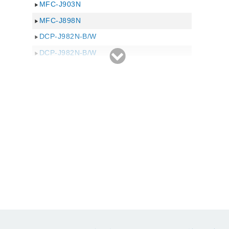
MFC-J903N
MFC-J898N
DCP-J982N-B/W
DCP-J982N-B/W
DCP-J978N-B
DCP-J978N-W
DCP-J582N
DCP-J577N
DCP-J540N
DCP-J552N
DCP-J552N-ECO
DCP-J557N
DCP-J562N
DCP-J577N