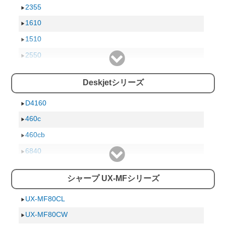
Photosmart 5520
2355
Photosmart 5510
1610
B109A
1510
WirelessB110a
2550
WirelessB109N
2450
Deskjetシリーズ
PlusB210a
2310
PlusB209A
2150
D4160
C6380
2110
460c
C5380
460cb
D5460
6840
Premium C310c
5740
シャープ UX-MFシリーズ
Premium C309G
5850
Premium FAX C309A
5650
UX-MF80CL
5551
UX-MF80CW