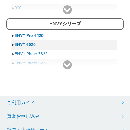
960
860
ENVYシリーズ
760
770
ENVY Pro 6420
4000
ENVY 6020
920
ENVY Photo 7822
920S
ENVY Photo 6222
900
ENVY Photo 6220
820G
ENVY 5642
820W
ENVY 5640
320
ENVY 5542
ご利用ガイド
400
ENVY 5540
買取お申し込み
ENVY 5530
ENVY 5020
訪問・店頭サポート