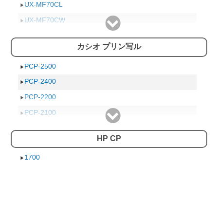
5550
UX-MF70CL
5160
UX-MF70CW
450cbi
UX-MF60CL
カシオ プリン写ル
948c
UX-MF60CW
1220c
UX-MF50CL
PCP-2500
990cxi
UX-MF50CW
PCP-2400
990cm
UX-MF40CL
PCP-2200
970Cxi
UX-MF40CW
PCP-2100
957c
UX-MF30CL
PCP-2000
HP CP
957c-ap
UX-MF30CW
PCP-1400
1700
955C
UX-MF25CL
PCP-1300
955C-AP
UX-MF25CW
PCP-1200
930c
UX-MF10CL
PCP-1000
845c
PCP-800