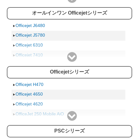
C4580
Photosmart 245
オールインワン Officejetシリーズ
C4480
Photosmart 8753
C4486
Photosmart D7360
Officejet J6480
C4490
Photosmart D7160
Officejet J5780
C4380
Photosmart 8230
Officejet 6310
C4275
Photosmart D5360
Officejet 7410
C4180
Photosmart D5160
Officejet 7210
Officejetシリーズ
C4175
Photosmart 7830
Officejet 6210
2575a
Photosmart 7550
Officejet 6150
Officejet H470
2575
Photosmart 7350
Officejet 5742
Officejet 4650
2710
Photosmart 6521
Officejet 5740
Officejet 4620
2610
Photosmart 6520
Officejet 5510
OfficeJet 250 Mobile AiO
C3180
Photosmart 6510
Officejet 5220
OfficeJet 200 Mobile
PSCシリーズ
C3175
Photosmart 5521