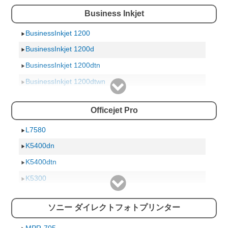
840c
PCP-700
Business Inkjet
1125c
PCP-500
BusinessInkjet 1200
1120C
PCP-400
BusinessInkjet 1200d
895Cxi
PCP-300
BusinessInkjet 1200dtn
880C
PCP-250
BusinessInkjet 1200dtwn
815C
PCP-200
BusinessInkjet 2200
815C-SW
PCP-120
Officejet Pro
BusinessInkjet 2300
720C
PCP-100
BusinessInkjet 2800
L7580
710C
PCP-91
BusinessInkjet 2800dtn
K5400dn
850C
PCP-90
K5400dtn
3520
PCP-80
K5300
3070A
PCP-70
L7380
PCP-51
ソニー ダイレクトフォトプリンター
L7590
PCP-50
K8600dn
PCP-49