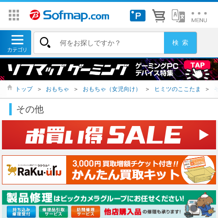
トップ
＞
おもちゃ
＞
おもちゃ（女児向け）
＞
ヒミツのここたま
＞
その他