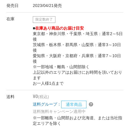
発売日
2023/04/21発売
在庫
限定数終了
■
在庫あり商品のお届け目安
東京都・神奈川県・千葉県・埼玉県：通常2～5日
後
茨城県・栃木県・群馬県・山梨県：通常3～10日
後
愛知県・大阪府・京都府・兵庫県：通常7～10日
後
※一部地域・離島・山間部除く
上記以外のエリアはお届けにお時間を頂いており
ます
お一人様1点まで
¥0
送料
(税込)
送料グループ：
通常商品
送料無料キャンペーン適用中
※一部離島・山間部および北海道、または当社指
定エリアを除く