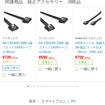
関連商品、純正アクセサリー、消耗品
アイネックス
アイネックス
Owltech(オウルテック)
AK-CBSA05-30BK (超
AK-CBSA05-15BK (超
SATAケーブル 高耐久
フラットSATAケーブ
フラットSATAケーブ
3年保証 ラッチ付き
ル/30cm)
ル/15cm)
（30cm） OWL-SATA
3SS30-BK ブラック
¥720
¥592
¥702
(税込)
(税込)
(税込)
【864】
72ポイント
在庫あり
在庫あり
お取り寄せ
一緒に買う
一緒に買う
一緒に買う
表示： スマートフォン ｜
PC