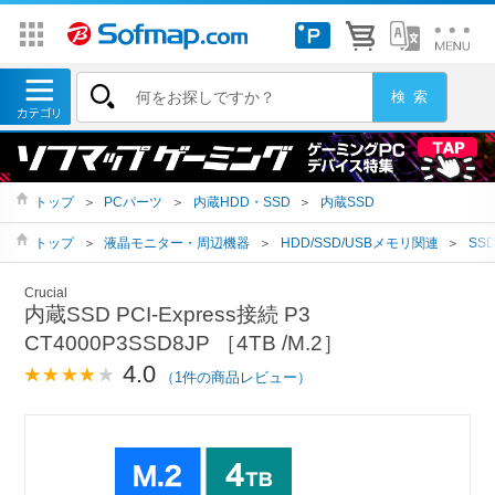
トップ
＞
PCパーツ
＞
内蔵HDD・SSD
＞
内蔵SSD
トップ
＞
液晶モニター・周辺機器
＞
HDD/SSD/USBメモリ関連
＞
SS
Crucial
内蔵SSD PCI-Express接続 P3
CT4000P3SSD8JP ［4TB /M.2］
4.0
（1件の商品レビュー）