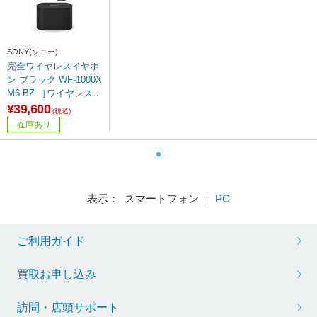
SONY(ソニー)
完全ワイヤレスイヤホ
ン ブラック WF-1000X
M6 BZ ［ワイヤレス
(左右分離) /カナル型 /
¥39,600
(税込)
ノイズキャンセリング
在庫あり
対応 /Bluetooth対応］
表示： スマートフォン ｜
PC
ご利用ガイド
買取お申し込み
訪問・店頭サポート