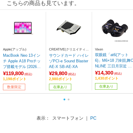
こちらの商品も見ています。
Apple(アップル)
CREATIVE(クリエイティ
Vixen
ブ)
双眼鏡「at6(アット
MacBook Neo 13イン
サウンドカード ハイレ
6)」M6×18 刀剣乱舞
チ Apple A18 Proチッ
ゾPCI-e Sound Blaster
NLINE 三日月宗近 ［6
プ搭載モデル [2026年
AE-X SB-AE-XA
倍］
¥14,300
春モデル/SSD 256GB/
¥119,800
¥29,800
(税込)
(税込)
(税込)
メモリ8GB/6コアCPU
1,430ポイント
1,198ポイント
2,980ポイント
と5コアGPU] ブラッシ
在庫あり
数量限定
在庫あり
ュ MHFH4J/A 【sof00
1】
表示： スマートフォン ｜
PC