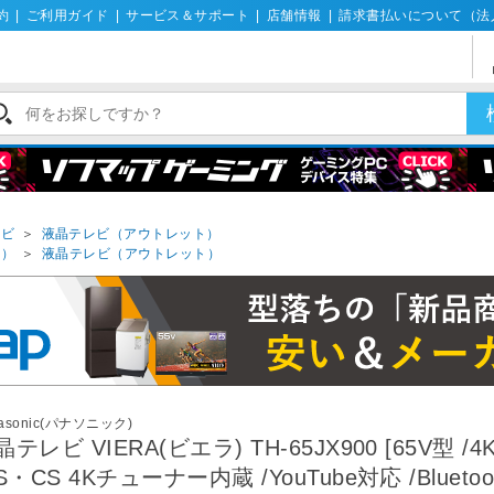
約
|
ご利用ガイド
|
サービス＆サポート
|
店舗情報
|
請求書払いについて（法
レビ
＞
液晶テレビ（アウトレット）
ト）
＞
液晶テレビ（アウトレット）
asonic(パナソニック)
晶テレビ VIERA(ビエラ) TH-65JX900 [65V型 /
BS・CS 4Kチューナー内蔵 /YouTube対応 /Bluetoo