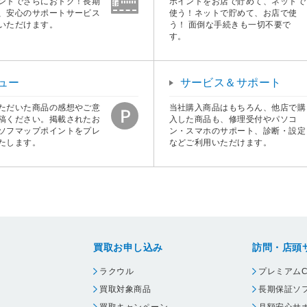
ントでさらにおトク！長期
ポイントをお店で貯めて、ネットで
、安心のサポートサービス
使う！ネットで貯めて、お店で使
いただけます。
う！ 面倒な手続きも一切不要で
す。
ュー
サービス＆サポート
ただいた商品の感想やご意
当社購入商品はもちろん、他店で購
稿ください。掲載されたお
入した商品も、修理受付やパソコ
ソフマップポイントをプレ
ン・スマホのサポート、診断・設定
たします。
などご利用いただけます。
買取お申し込み
訪問・店頭
ラクウル
プレミアムC
買取対象商品
長期保証ソ
買取キャンペーン
月額安心サ