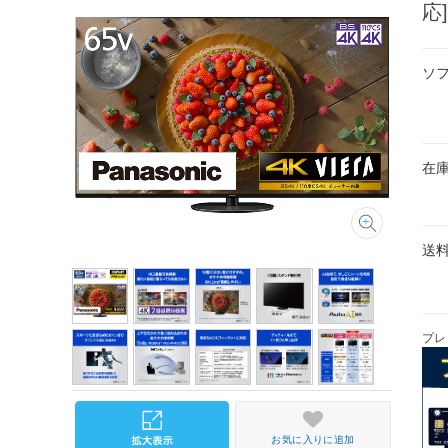
応
ソ
在
送
プレ
お気に入りに追加