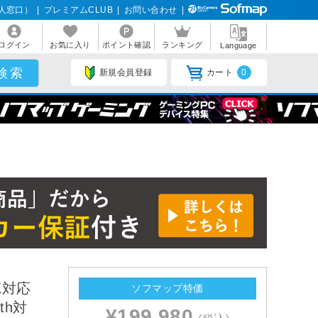
人窓口）
|
プレミアムCLUB
|
お問い合わせ
|
ログイン
お気に入り
ポイント確認
ランキング
Language
新規会員登録
カート
0
4K対応
ソフマップ特価
th対
¥199,980