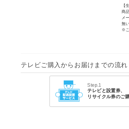
【
商
メ
無
※
テレビご購入からお届けまでの流れ
Step.1
テレビと設置券、
リサイクル券のご