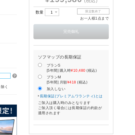
(税込)
限定数終了
数量
お一人様1点まで
ソフマップの長期保証
プランS
[5年間] 購入時
¥10,480
(税込)
プランM
[5年間] 月額
¥418
(税込)
を除く
加入しない
長期保証(プレミアムワランティ)とは
ご加入は購入時のみとなります
ご加入頂く場合には長期保証の約款が
適用されます