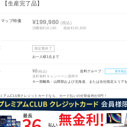
] 【生産完了品】
フマップ特価
¥199,980
(税込)
消費税¥18,180
税抜¥181,800
庫
限定数終了
お一人様1点まで
料
¥0
送料グループ：
(税込)
通常商品
送料無料キャンペーン適用中
※一部離島・山間部および北海道、または当社指定エリア
ミアムCLUBクレジットカードなら、カード払いの分割金利が0円！