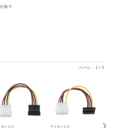
合があり
ページ：
1
/
3
イネックス
アイネックス
Logitec(ロジ