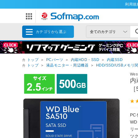
利用規
カテゴリから選ぶ
トップ
＞
PCパーツ
＞
内蔵HDD・SSD
＞
内蔵SSD
トップ
＞
液晶モニター・周辺機器
＞
HDD/SSD/USBメモリ
West
内蔵
［
P
WD
リ
ツ