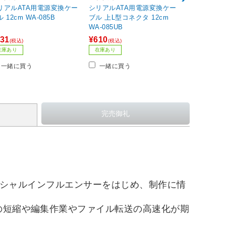
リアルATA用電源変換ケー
シリアルATA用電源変換ケー
LGB-1BST
ブル 12cm WA-085B
ブル 上L型コネクタ 12cm
タンド USB3.
WA-085UB
インチ対応 最
リ防止カバー付 
31
¥610
¥1,809
(税込)
(税込)
(税込
対応/Mac) 
在庫あり
在庫あり
在庫あり
ンチ&2.5イ
/1台］
一緒に買う
一緒に買う
一緒に買
、ソーシャルインフルエンサーをはじめ、制作に情
の短縮や編集作業やファイル転送の高速化が期