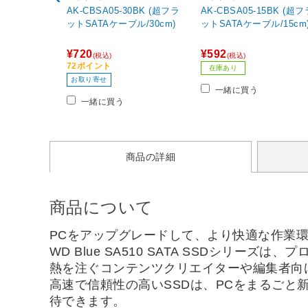
AK-CBSA05-30BK (超フラ
AK-CBSA05-15BK (超フ
ットSATAケーブル/30cm)
ットSATAケーブル/15cm
¥720
¥592
(税込)
(税込)
72ポイント
在庫あり
お取り寄せ
一緒に買う
一緒に買う
商品の詳細
商品について
PCをアップグレードして、より快適な作業
WD Blue SA510 SATA SSDシ
熱を注ぐコンテンツクリエイターや編集者向
高速で信頼性の高いSSDは、PCをまるごと
待できます。