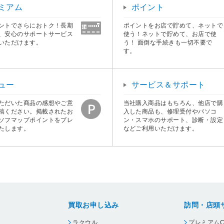
ミアム
ポイント
ントでさらにおトク！長期
ポイントをお店で貯めて、ネットで
、安心のサポートサービス
使う！ネットで貯めて、お店で使
いただけます。
う！ 面倒な手続きも一切不要で
す。
ュー
サービス＆サポート
ただいた商品の感想やご意
当社購入商品はもちろん、他店で購
稿ください。掲載されたお
入した商品も、修理受付やパソコ
ソフマップポイントをプレ
ン・スマホのサポート、診断・設定
たします。
などご利用いただけます。
買取お申し込み
訪問・店頭
ラクウル
プレミアムC