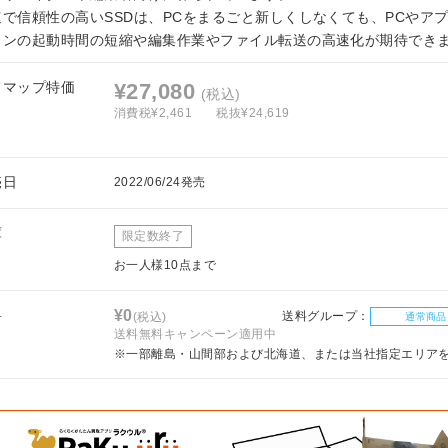
速で信頼性の高いSSDは、PCをまるごと新しくしなくても、PCやア
ョンの起動時間の短縮や編集作業やファイル転送の高速化が期待でき
フマップ特価
¥27,080
(税込)
消費税¥2,461
税抜¥24,619
売日
2022/06/24発売
庫
限定数終了
お一人様10点まで
料
¥0
送料グループ：
(税込)
通常商品
送料無料キャンペーン適用中
※一部離島・山間部および北海道、または当社指定エリア