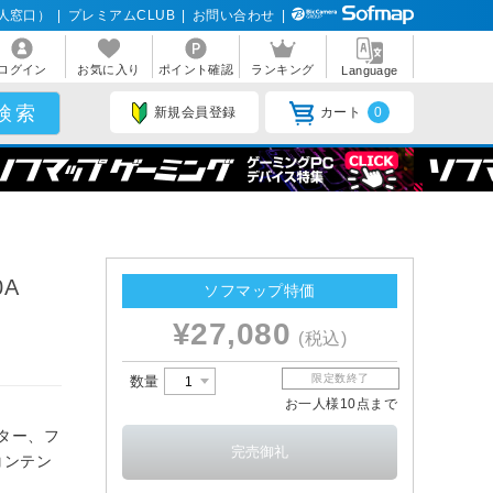
人窓口）
|
プレミアムCLUB
|
お問い合わせ
|
ログイン
お気に入り
ポイント確認
ランキング
Language
新規会員登録
カート
0
0A
ソフマップ特価
¥27,080
(税込)
限定数終了
数量
お一人様10点まで
イター、フ
コンテン