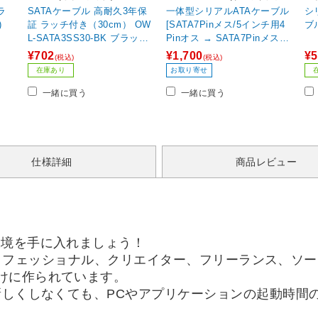
イ)
ラ
SATAケーブル 高耐久3年保
一体型シリアルATAケーブル
シ
)
証 ラッチ付き（30cm） OW
[SATA7Pinメス/5インチ用4
L-SATA3SS30-BK ブラック
Pinオス → SATA7Pinメス、
【864】
SATA15Pinメス一体型] 0.3
¥702
¥1,700
¥5
(税込)
(税込)
m TK-PWSATA7-03
在庫あり
お取り寄せ
一緒に買う
一緒に買う
仕様詳細
商品レビュー
環境を手に入れましょう！
リーズは、プロフェッショナル、クリエイター、フリーランス
けに作られています。
新しくしなくても、PCやアプリケーションの起動時間