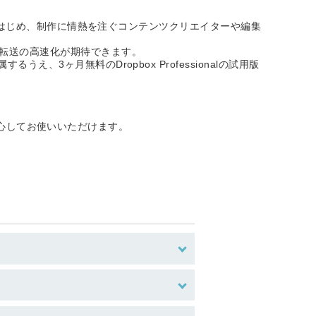
サーをはじめ、制作に情熱を注ぐコンテンツクリエイターや編集
ル転送の高速化が期待できます。
が付属するうえ、3ヶ月無料のDropbox Professionalの試用版
より安心してお使いいただけます。