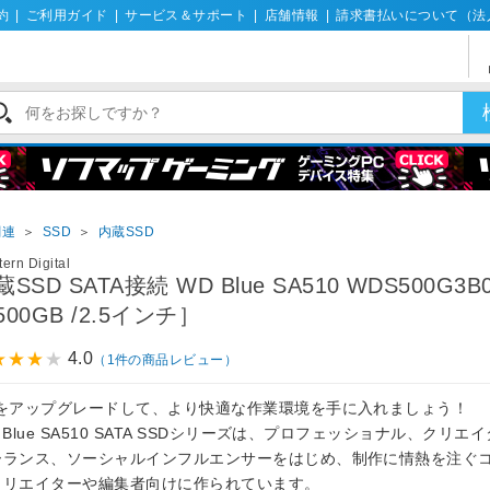
約
|
ご利用ガイド
|
サービス＆サポート
|
店舗情報
|
請求書払いについて（法
関連
＞
SSD
＞
内蔵SSD
ern Digital
SSD SATA接続 WD Blue SA510 WDS500G3B
500GB /2.5インチ］
4.0
（1件の商品レビュー）
Cをアップグレードして、より快適な作業環境を手に入れましょう！
 Blue SA510 SATA SSDシリーズは、プロフェッショナル、クリエ
ーランス、ソーシャルインフルエンサーをはじめ、制作に情熱を注ぐ
クリエイターや編集者向けに作られています。