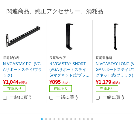
関連商品、純正アクセサリー、消耗品
長尾製作所
長尾製作所
長尾製作所
N-VGASTAY-PCI (VG
N-VGASTAY-SHORT
N-VGASTAY-LONG (
Aサポートステイ/ブラ
(VGAサポートステイ
GAサポートステイL/
ック)
S/マグネット式/ブラッ
グネット式/ブラック)
ク
¥1,044
¥895
¥1,179
(税込)
(税込)
(税込)
在庫あり
在庫あり
在庫あり
一緒に買う
一緒に買う
一緒に買う