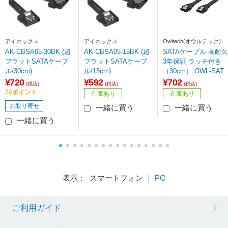
アイネックス
アイネックス
Owltech(オウルテック)
AK-CBSA05-30BK (超
AK-CBSA05-15BK (超
SATAケーブル 高耐久
フラットSATAケーブ
フラットSATAケーブ
3年保証 ラッチ付き
ル/30cm)
ル/15cm)
（30cm） OWL-SATA
3SS30-BK ブラック
¥720
¥592
¥702
(税込)
(税込)
(税込)
【864】
72ポイント
在庫あり
在庫あり
お取り寄せ
一緒に買う
一緒に買う
一緒に買う
表示： スマートフォン ｜
PC
ご利用ガイド