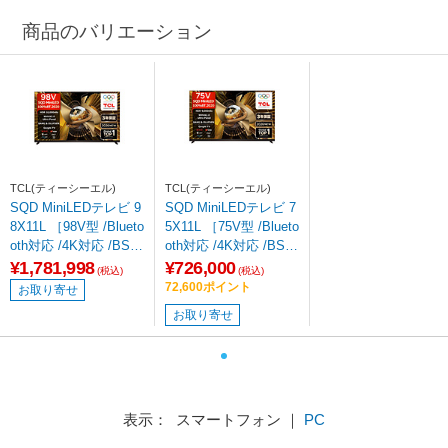
商品のバリエーション
TCL(ティーシーエル)
TCL(ティーシーエル)
SQD MiniLEDテレビ 9
SQD MiniLEDテレビ 7
8X11L ［98V型 /Blueto
5X11L ［75V型 /Blueto
oth対応 /4K対応 /BS・
oth対応 /4K対応 /BS・
CS 4Kチューナー内蔵
CS 4Kチューナー内蔵
¥1,781,998
¥726,000
(税込)
(税込)
/YouTube対応］ 【要
/YouTube対応］
72,600ポイント
お取り寄せ
事前見積もり】
お取り寄せ
表示： スマートフォン ｜
PC