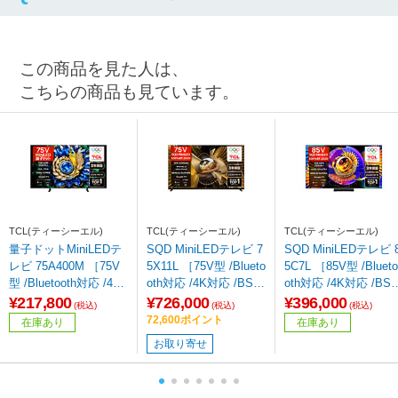
この商品を見た人は、
こちらの商品も見ています。
TCL(ティーシーエル)
TCL(ティーシーエル)
TCL(ティーシーエル)
量子ドットMiniLEDテ
SQD MiniLEDテレビ 7
SQD MiniLEDテレビ 8
レビ 75A400M ［75V
5X11L ［75V型 /Blueto
5C7L ［85V型 /Blueto
型 /Bluetooth対応 /4K
oth対応 /4K対応 /BS・
oth対応 /4K対応 /BS
対応 /BS・CS 4Kチュ
CS 4Kチューナー内蔵
CS 4Kチューナー内
¥217,800
¥726,000
¥396,000
(税込)
(税込)
(税込)
ーナー内蔵 /YouTube
/YouTube対応］
/YouTube対応］
72,600ポイント
在庫あり
在庫あり
対応］
お取り寄せ