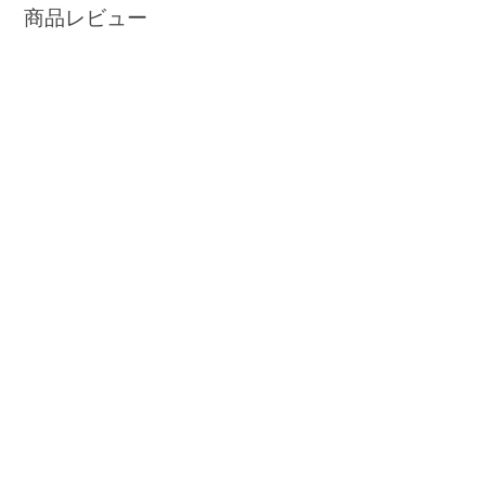
商品レビュー
レビューがありません
ゲーミングデスクトップパソコンに関するよくある
質問(FAQ)
ゲーミングデスクトップパソコンとは？
ゲーミングデスクトップパソコンの選び方を教えてほし
い
ゲーミングPCのメモリは何GB必要ですか？
ゲーミングPCにはどんな周辺機器が必要ですか？
ゲーミングパソコンのグラフィック設定とは何ですか？