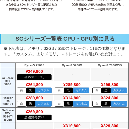
SGシリーズ一覧表 CPU・GPU別に見る
※下記表は、メモリ：32GB / SSDストレージ：1TBの価格となりま
す。「カスタム」よりメモリ、ストレージをお選びいただけます。
Ryzen5 7500F
Ryzen7 9700X
Ryzen7 7800X3D
¥249,800
-
-
黒 (空冷モデル)
GeForce
RTX
5060
¥264,800
¥289,800
¥299,800
白
黒
カスタム
白
黒
カスタム
白
黒
カスタム
¥289,800
¥314,800
¥324,800
Radeon
RX
白
黒
カスタム
白
黒
カスタム
白
黒
カスタム
9060XT
GeForce
¥269,800
RTX
-
-
5060Ti
黒 (空冷モデル)
(8GB)
¥319,800
¥329,800
-