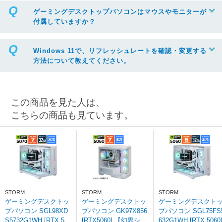
ゲーミングデスクトップパソコンはマウスやモニターが
付属していますか？
Windows 11で、リフレッシュレートを確認・変更する
方法について教えてください。
この商品を見た人は、
こちらの商品も見ています。
※リフレッシュレートを変更する場合は、ボックスから任意の項目をクリック
STORM
STORM
STORM
ゲーミングデスクトッ
ゲーミングデスクトッ
ゲーミングデスクト
プパソコン SGL98XD
プパソコン GK97X856
プパソコン SGL75FS
S5732G1WH [RTX 507
[RTX5060] 【幻界シリ
632G1WH [RTX 5060