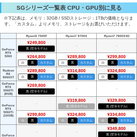
SGシリーズ一覧表 CPU・GPU別に見る
※下記表は、メモリ：32GB / SSDストレージ：1TBの価格となりま
す。「カスタム」よりメモリ、ストレージをお選びいただけます。
Ryzen5 7500F
Ryzen7 9700X
Ryzen7 7800X3D
¥249,800
-
-
黒 (空冷モデル)
GeForce
RTX
5060
¥264,800
¥289,800
¥299,800
白
黒
カスタム
白
黒
カスタム
白
黒
カスタム
¥289,800
¥314,800
¥324,800
Radeon
RX
白
黒
カスタム
白
黒
カスタム
白
黒
カスタム
9060XT
GeForce
¥269,800
RTX
-
-
5060Ti
黒 (空冷モデル)
(8GB)
¥319,800
¥329,800
-
GeForce
黒 (空冷モデル)
黒 (空冷モデル)
RTX
5060Ti
¥299,800
¥324,800
¥334,800
(16GB)
白
黒
カスタム
白
黒
カスタム
白
黒
カスタム
¥349,800
-
-
黒 (空冷モデル)
GeForce