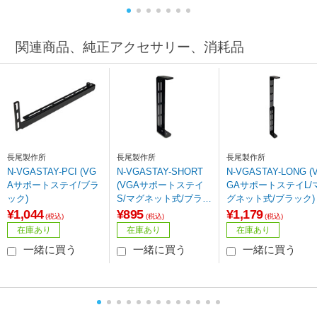
関連商品、純正アクセサリー、消耗品
長尾製作所
長尾製作所
長尾製作所
N-VGASTAY-PCI (VG
N-VGASTAY-SHORT
N-VGASTAY-LONG (
Aサポートステイ/ブラ
(VGAサポートステイ
GAサポートステイL/
ック)
S/マグネット式/ブラッ
グネット式/ブラック)
ク
¥1,044
¥895
¥1,179
(税込)
(税込)
(税込)
在庫あり
在庫あり
在庫あり
一緒に買う
一緒に買う
一緒に買う