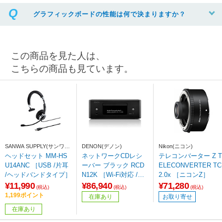
グラフィックボードの性能は何で決まりますか？
この商品を見た人は、
こちらの商品も見ています。
SANWA SUPPLY(サンワサ
DENON(デノン)
Nikon(ニコン)
プライ)
ヘッドセット MM-HS
ネットワークCDレシ
テレコンバーター Z T
U14ANC ［USB /片耳
ーバー ブラック RCD
ELECONVERTER TC
/ヘッドバンドタイプ］
N12K ［Wi-Fi対応 /Blu
2.0x ［ニコンZ］
etooth対応 /ハイレゾ
¥11,990
¥86,940
¥71,280
(税込)
(税込)
(税込)
対応 /ワイドFM対応］
1,199ポイント
在庫あり
お取り寄せ
在庫あり