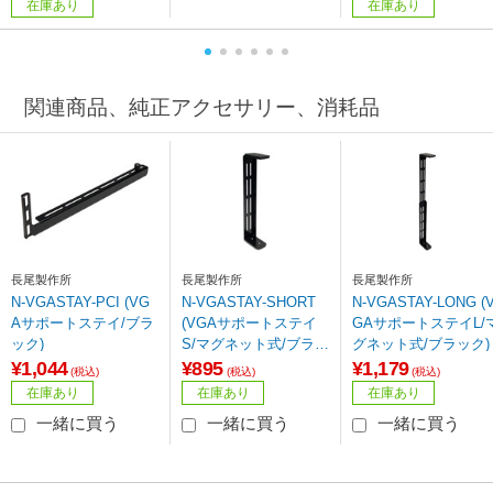
在庫あり
在庫あり
関連商品、純正アクセサリー、消耗品
長尾製作所
長尾製作所
長尾製作所
N-VGASTAY-PCI (VG
N-VGASTAY-SHORT
N-VGASTAY-LONG (
Aサポートステイ/ブラ
(VGAサポートステイ
GAサポートステイL/
ック)
S/マグネット式/ブラッ
グネット式/ブラック)
ク
¥1,044
¥895
¥1,179
(税込)
(税込)
(税込)
在庫あり
在庫あり
在庫あり
一緒に買う
一緒に買う
一緒に買う