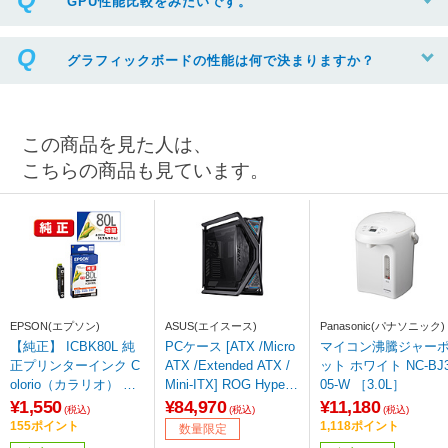
GPU性能比較をみたいです。
グラフィックボードの性能は何で決まりますか？
この商品を見た人は、
こちらの商品も見ています。
EPSON(エプソン)
ASUS(エイスース)
Panasonic(パナソニック)
【純正】 ICBK80L 純
PCケース [ATX /Micro
マイコン沸騰ジャー
正プリンターインク C
ATX /Extended ATX /
ット ホワイト NC-BJ3
olorio（カラリオ） ブ
Mini-ITX] ROG Hyperio
05-W ［3.0L］
ラック（増量）
n GR701 BTF Edition
¥1,550
¥84,970
¥11,180
(税込)
(税込)
(税込)
GR701/ROG/HYPERI
155ポイント
1,118ポイント
数量限定
ON/BTF 【sof001】