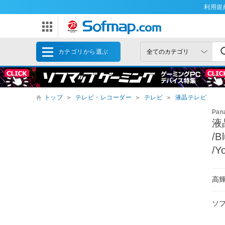
利用規
カテゴリから選ぶ
トップ
＞
テレビ・レコーダー
＞
テレビ
＞
液晶テレビ
Pan
液
/
/
高
ソ