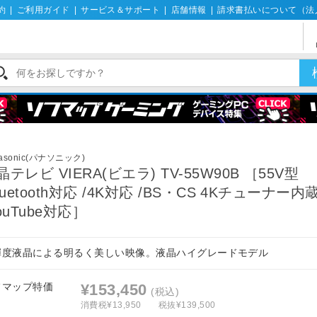
約
|
ご利用ガイド
|
サービス＆サポート
|
店舗情報
|
請求書払いについて（法
asonic(パナソニック)
晶テレビ VIERA(ビエラ) TV-55W90B ［55V型
Bluetooth対応 /4K対応 /BS・CS 4Kチューナー内
YouTube対応］
輝度液晶による明るく美しい映像。液晶ハイグレードモデル
フマップ特価
¥153,450
(税込)
消費税¥13,950
税抜¥139,500