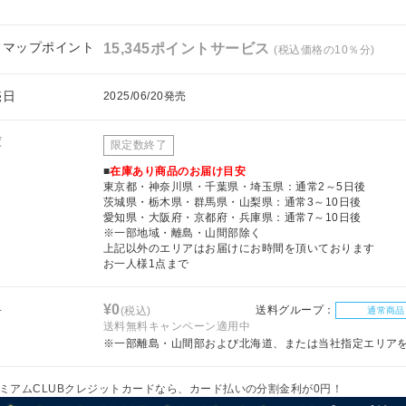
フマップポイント
15,345ポイントサービス
(税込価格の10％分)
売日
2025/06/20発売
庫
限定数終了
■
在庫あり商品のお届け目安
東京都・神奈川県・千葉県・埼玉県：通常2～5日後
茨城県・栃木県・群馬県・山梨県：通常3～10日後
愛知県・大阪府・京都府・兵庫県：通常7～10日後
※一部地域・離島・山間部除く
上記以外のエリアはお届けにお時間を頂いております
お一人様1点まで
料
¥0
送料グループ：
(税込)
通常商品
送料無料キャンペーン適用中
※一部離島・山間部および北海道、または当社指定エリア
ミアムCLUBクレジットカードなら、カード払いの分割金利が0円！