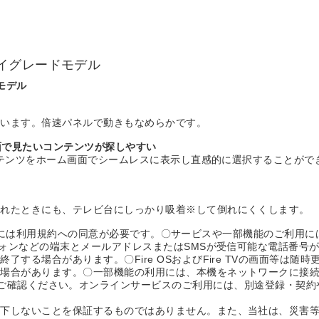
イグレードモデル
モデル
ています。倍速パネルで動きもなめらかです。
画面で見たいコンテンツが探しやすい
コンテンツをホーム画面でシームレスに表示し直感的に選択することができ
揺れたときにも、テレビ台にしっかり吸着※して倒れにくくします。
いただくには利用規約への同意が必要です。〇サービスや一部機能のご利用
トフォンなどの端末とメールアドレスまたはSMSが受信可能な電話番号
する場合があります。〇Fire OSおよびFire TVの画面等は随時
る場合があります。〇一部機能の利用には、本機をネットワークに接
iera/supportをご確認ください。オンラインサービスのご利用には、別
落下しないことを保証するものではありません。また、当社は、災害