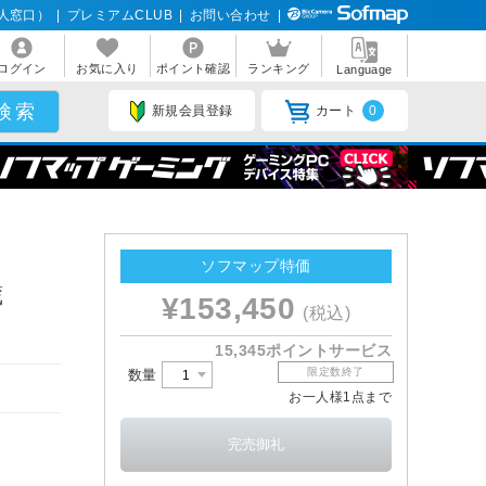
人窓口）
|
プレミアムCLUB
|
お問い合わせ
|
ログイン
お気に入り
ポイント確認
ランキング
Language
新規会員登録
カート
0
ソフマップ特価
蔵
¥153,450
(税込)
15,345ポイントサービス
限定数終了
数量
お一人様1点まで