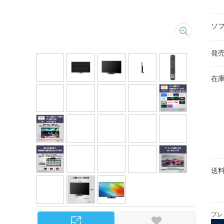
ソ
発
在
送
プレ