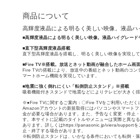
商品について
高輝度液晶による明るく美しい映像。液晶ハ
■高輝度液晶による明るく美しい映像。液晶ハイグレード
■直下型高輝度液晶搭載
直下型高輝度液晶を搭載し、明るく美しい映像を実現し
■Fire TV※搭載。放送とネット動画が融合したホーム
Fire TVの搭載により、放送中の番組とネット動画の
マートホーム機能を実現しています。
■地震に強く倒れにくい「転倒防止スタンド」※搭載
吸着機能付きスタンドで地震などによりテレビが大きく
※●Fire TVに関するご案内：〇Fire TVをご利用
Amazonアカウントの新規取得にはパソコンやスマー
金が必要な場合があります。また、予告なく変更・停止・終了
す。本サイトに記載のタイトルやメニューは実際と異な
あります。詳しくはhttps://panasonic.jp/v
止・終了する場合があります。
※転倒防止スタンドは、いかなる条件においても転倒・