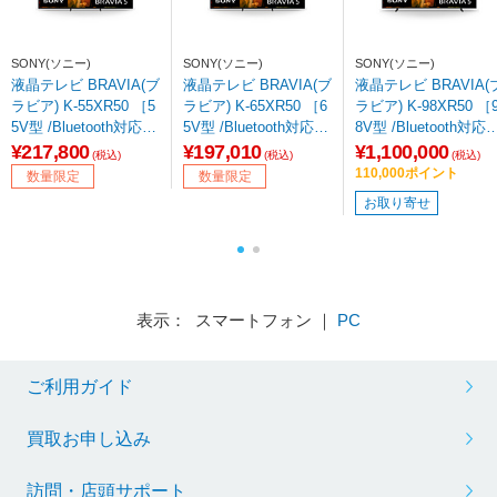
SONY(ソニー)
SONY(ソニー)
SONY(ソニー)
液晶テレビ BRAVIA(ブ
液晶テレビ BRAVIA(ブ
液晶テレビ BRAVIA(
ラビア) K-55XR50 ［5
ラビア) K-65XR50 ［6
ラビア) K-98XR50 ［9
5V型 /Bluetooth対応 /4
5V型 /Bluetooth対応 /4
8V型 /Bluetooth対応 /
K対応 /BS・CS 4Kチ
K対応 /BS・CS 4Kチ
K対応 /BS・CS 4Kチ
¥217,800
¥197,010
¥1,100,000
(税込)
(税込)
(税込)
ューナー内蔵 /YouTub
ューナー内蔵 /YouTub
ューナー内蔵 /YouTu
110,000ポイント
数量限定
数量限定
e対応］ 【買い替え50
e対応］ 【買い替え50
e対応］ 【要事前見積
お取り寄せ
00pt】
00pt】
もり】
表示： スマートフォン ｜
PC
ご利用ガイド
買取お申し込み
訪問・店頭サポート