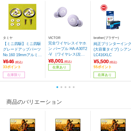
タミヤ
VICTOR
brother(ブラザー)
完全ワイヤレスイヤホ
【ミニ四駆】ミニ四駆
純正プリンターイン
ン パープル HA-A30T2
グレードアップパーツ
(大容量タイプ) シア
-V ［ワイヤレス(左右
No.160 19mmアルミベ
LC416XLC
分離) /カナル型 /ノイ
¥8,001
アリングローラー（エ
¥646
¥5,500
(税込)
(税込)
(税込)
ズキャンセリング対応
アロスポークタイプ）
33ポイント
55ポイント
在庫あり
/Bluetooth対応］
在庫限り
在庫あり
商品のバリエーション