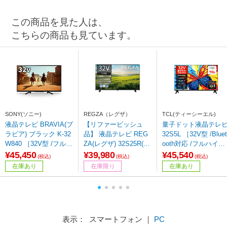
この商品を見た人は、
こちらの商品も見ています。
SONY(ソニー)
REGZA（レグザ）
TCL(ティーシーエル)
液晶テレビ BRAVIA(ブ
【リファービッシュ
量子ドット液晶テレ
ラビア) ブラック K-32
品】 液晶テレビ REG
32S5L ［32V型 /Bluet
W840 ［32V型 /フルハ
ZA(レグザ) 32S25R(R)
ooth対応 /フルハイビ
イビジョン］
［32V型 /ハイビジョ
ジョン /YouTube対
¥45,450
¥39,980
¥45,540
(税込)
(税込)
(税込)
ン］
応］
在庫あり
在庫限り
在庫あり
表示： スマートフォン ｜
PC