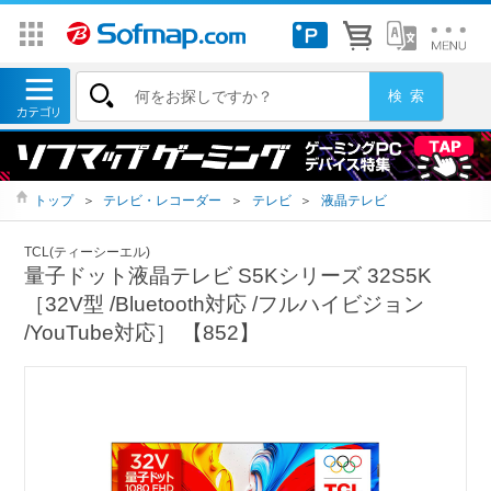
トップ
＞
テレビ・レコーダー
＞
テレビ
＞
液晶テレビ
TCL(ティーシーエル)
量子ドット液晶テレビ S5Kシリーズ 32S5K
［32V型 /Bluetooth対応 /フルハイビジョン
/YouTube対応］ 【852】