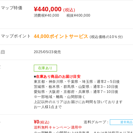
フマップ特価
¥440,000
(税込)
消費税¥40,000
税抜¥400,000
フマップポイント
44,000ポイントサービス
(税込価格の10％分)
売日
2025/05/23発売
庫
在庫あり
■
在庫あり商品のお届け目安
東京都・神奈川県・千葉県・埼玉県：通常2～5日後
茨城県・栃木県・群馬県・山梨県：通常3～10日後
愛知県・大阪府・京都府・兵庫県：通常7～10日後
※一部地域・離島・山間部除く
上記以外のエリアはお届けにお時間を頂いております
お一人様1点まで
料
¥0
送料グループ：
(税込)
通常商品
送料無料キャンペーン適用中
※一部離島・山間部および北海道、または当社指定エリア