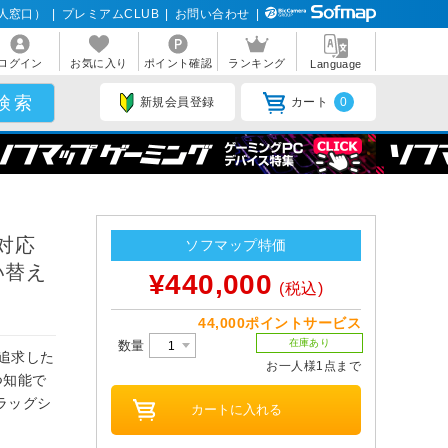
人窓口）
|
プレミアムCLUB
|
お問い合わせ
|
ログイン
お気に入り
ポイント確認
ランキング
Language
新規会員登録
カート
0
K対応
ソフマップ特価
買い替え
¥440,000
(税込)
44,000ポイントサービス
在庫あり
数量
を追求した
お一人様1点まで
つ知能で
ラッグシ