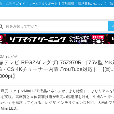
約
|
ご利用ガイド
|
サービス＆サポート
|
店舗情報
|
請求書払いについて（法
GZA（レグザ）
晶テレビ REGZA(レグザ) 75Z970R ［75V型 /4
BS・CS 4Kチューナー内蔵 /YouTube対応］ 【
000pt】
輝度 ファインMini LED液晶パネル」が、より緻密に、よりリアル
彩を実現。高画質と立体音響技術が至高の臨場感を叶え、生成AIの持
観たい」を探求してくれる。レグザ インテリジェンス対応、大画面フ
Mini LED。