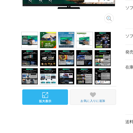
ソ
ソ
発
在
お気に入りに追加
送