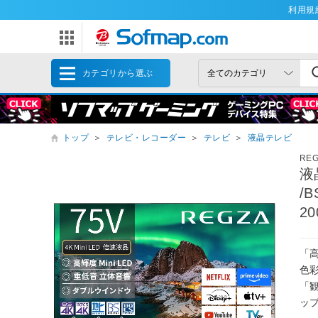
利用規
カテゴリから選ぶ
トップ
＞
テレビ・レコーダー
＞
テレビ
＞
液晶テレビ
RE
液
/
20
「高
色
「
ップ