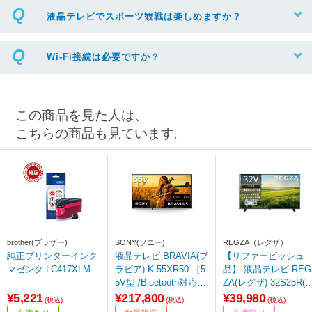
液晶テレビでスポーツ観戦は楽しめますか？
Wi-Fi接続は必要ですか？
この商品を見た人は、
こちらの商品も見ています。
brother(ブラザー)
SONY(ソニー)
REGZA（レグザ）
純正プリンターインク
液晶テレビ BRAVIA(ブ
【リファービッシュ
マゼンタ LC417XLM
ラビア) K-55XR50 ［5
品】 液晶テレビ REG
5V型 /Bluetooth対応 /4
ZA(レグザ) 32S25R(R)
K対応 /BS・CS 4Kチ
［32V型 /ハイビジョ
¥5,221
¥217,800
¥39,980
(税込)
(税込)
(税込)
ューナー内蔵 /YouTub
ン］