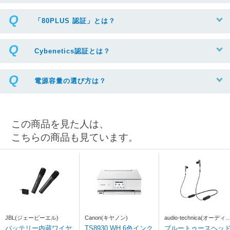
「80PLUS 認証」とは？
Cybenetics認証とは？
電源容量の選び方は？
この商品を見た人は、
こちらの商品も見ています。
JBL(ジェービーエル)
Canon(キヤノン)
audio-technica(オーディ
テクニカ)
バッテリー内蔵ワイヤ
TS8930 WH 6色インク
ブルートゥースヘッ