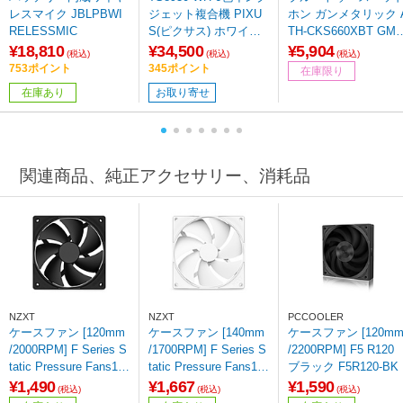
レスマイク JBLPBWI
ジェット複合機 PIXU
ホン ガンメタリック A
RELESSMIC
S(ピクサス) ホワイト
TH-CKS660XBT GM
［カード／名刺～A4］
［Bluetooth対応］
¥18,810
¥34,500
¥5,904
(税込)
(税込)
(税込)
753ポイント
345ポイント
在庫限り
在庫あり
お取り寄せ
関連商品、純正アクセサリー、消耗品
NZXT
NZXT
PCCOOLER
ケースファン [120mm
ケースファン [140mm
ケースファン [120m
/2000RPM] F Series S
/1700RPM] F Series S
/2200RPM] F5 R120
tatic Pressure Fans12
tatic Pressure Fans14
ブラック F5R120-BK
0 (2024) ブラック RF-
0 (2024) ホワイト RF-
¥1,490
¥1,667
¥1,590
(税込)
(税込)
(税込)
P12SF-B2 【864】
P14SF-W2