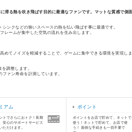
間に滞る熱を吹き飛ばす目的に最適なファンです。マットな質感で側面
トシンクなどの狭いスペースの熱を払い飛ばす事に最適です。
たフレームが集中した空気の流れを生み出します。
を高めてノイズを軽減することで、ゲームに集中できる環境を実現し
数を調整します。
のファン寿命を計測しています。
ミアム
ポイント
ントでさらにおトク！長期
ポイントをお店で貯めて、ネットで
、安心のサポートサービス
使う！ネットで貯めて、お店で使
いただけます。
う！ 面倒な手続きも一切不要で