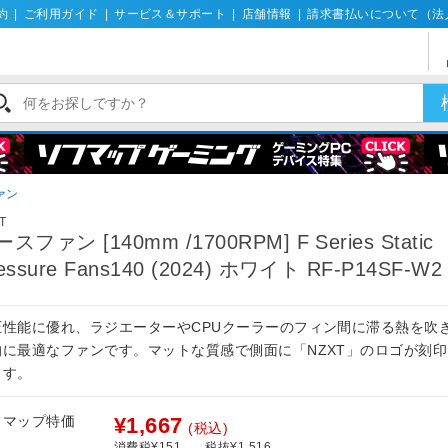
約
|
ご利用ガイド
|
サービス＆サポート
|
店舗情報
|
請求書払いについて（法
ァン
T
スファン [140mm /1700RPM] F Series Static
essure Fans140 (2024) ホワイト RF-P14SF-W2
圧性能に優れ、ラジエーターやCPUクーラーのフィン間に滞る熱を吹
的に最適なファンです。マットな質感で側面に「NZXT」のロゴが刻
ます。
フマップ特価
¥1,667
(税込)
消費税¥151
税抜¥1,516