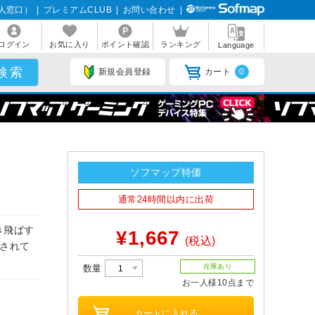
人窓口）
|
プレミアムCLUB
|
お問い合わせ
|
ログイン
お気に入り
ポイント確認
ランキング
Language
新規会員登録
カート
0
ソフマップ特価
通常24時間以内に出荷
き飛ばす
¥1,667
(税込)
印されて
在庫あり
数量
お一人様10点まで