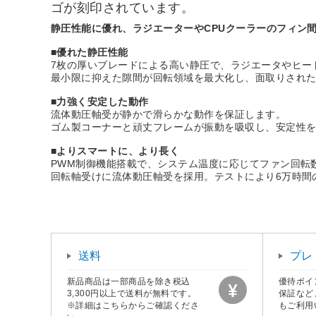
ゴが刻印されています。
静圧性能に優れ、ラジエーターやCPUクーラーのフィン
■優れた静圧性能
7枚の厚いブレードによる高い静圧で、ラジエータやヒー
最小限に抑えた隙間が回転領域を最大化し、面取りされ
■力強く安定した動作
流体動圧軸受が静かで滑らかな動作を保証します。
ゴム製コーナーと頑丈フレームが振動を吸収し、安定性
■よりスマートに、より長く
PWM制御機能搭載で、システム温度に応じてファン回転
回転軸受けに流体動圧軸受を採用。テストにより6万時間
送料
プレ
新品商品は一部商品を除き税込
優待ポイ
3,300円以上で送料が無料です。
保証など
※詳細はこちらからご確認くださ
もご利用