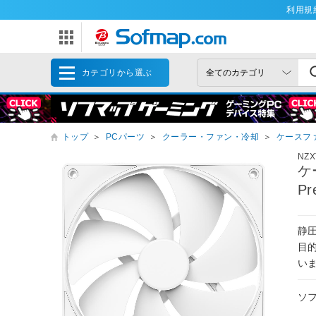
利用規
カテゴリから選ぶ
トップ
＞
PCパーツ
＞
クーラー・ファン・冷却
＞
ケースフ
NZX
ケー
Pr
静
目
い
ソ