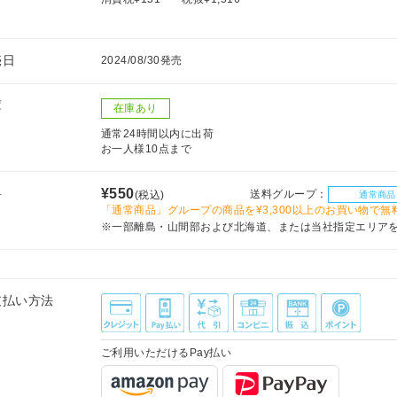
売日
2024/08/30発売
庫
在庫あり
通常24時間以内に出荷
お一人様10点まで
料
¥550
送料グループ：
(税込)
通常商品
「通常商品」グループの商品を¥3,300以上のお買い物で無
※一部離島・山間部および北海道、または当社指定エリア
支払い方法
ご利用いただけるPay払い