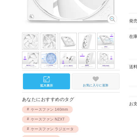
発
在
送
お気に入りに追加
あなたにおすすめのタグ
お
ケースファン 140mm
ケースファン NZXT
ケースファン ラジエータ