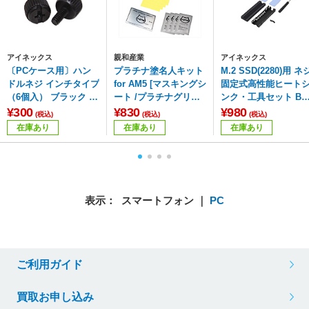
アイネックス
親和産業
アイネックス
〔PCケース用〕ハン
プラチナ塗名人キット
M.2 SSD(2280)用 ネ
ドルネジ インチタイプ
for AM5 [マスキングシ
固定式高性能ヒート
（6個入） ブラック P
ート /プラチナグリス
ンク・工具セット BL
B-031A-BK
カード /クリーニング
E AIAS(ブルーアイア
¥300
¥830
¥980
(税込)
(税込)
(税込)
シート] シルバー SMZ
ス) ブラック BA-HM0
在庫あり
在庫あり
在庫あり
-TIMKIT-04P
表示： スマートフォン ｜
PC
ご利用ガイド
買取お申し込み