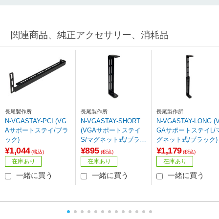
関連商品、純正アクセサリー、消耗品
長尾製作所
長尾製作所
長尾製作所
N-VGASTAY-PCI (VG
N-VGASTAY-SHORT
N-VGASTAY-LONG (
Aサポートステイ/ブラ
(VGAサポートステイ
GAサポートステイL/
ック)
S/マグネット式/ブラッ
グネット式/ブラック)
ク
¥1,044
¥895
¥1,179
(税込)
(税込)
(税込)
在庫あり
在庫あり
在庫あり
一緒に買う
一緒に買う
一緒に買う