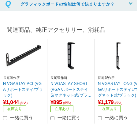
グラフィックボードの性能は何で決まりますか？
関連商品、純正アクセサリー、消耗品
長尾製作所
長尾製作所
長尾製作所
N-VGASTAY-PCI (VG
N-VGASTAY-SHORT
N-VGASTAY-LONG (
Aサポートステイ/ブラ
(VGAサポートステイ
GAサポートステイL/
ック)
S/マグネット式/ブラッ
グネット式/ブラック)
ク
¥1,044
¥895
¥1,179
(税込)
(税込)
(税込)
在庫あり
在庫あり
在庫あり
一緒に買う
一緒に買う
一緒に買う