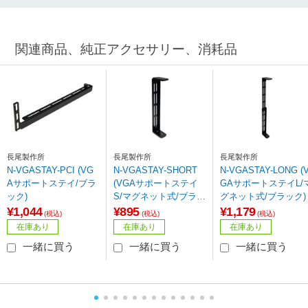
関連商品、純正アクセサリー、消耗品
長尾製作所
長尾製作所
長尾製作所
N-VGASTAY-PCI (VG
N-VGASTAY-SHORT
N-VGASTAY-LONG (
Aサポートステイ/ブラ
(VGAサポートステイ
GAサポートステイL/
ック)
S/マグネット式/ブラッ
グネット式/ブラック)
ク
¥1,044
¥895
¥1,179
(税込)
(税込)
(税込)
在庫あり
在庫あり
在庫あり
一緒に買う
一緒に買う
一緒に買う