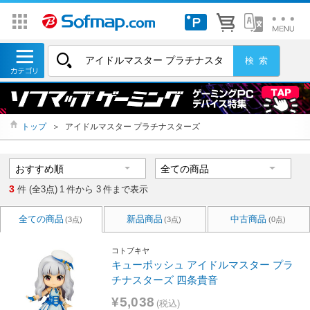
トップ
＞
アイドルマスター プラチナスターズ
3
件 (全3点)
1
件から
3
件まで表示
全ての商品
新品商品
中古商品
(3点)
(3点)
(0点)
コトブキヤ
キューポッシュ アイドルマスター プラ
チナスターズ 四条貴音
¥5,038
(税込)