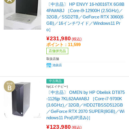
〔中古品〕 HP ENVY 16-h0016TX 6G8B
4PA#ABJ ［Core-i9-12900H (2.5GHz)／
32GB／SSD2TB／GeForce RTX 3060(6
GB)／16インチワイド／Windows11 Pr
o］
¥231,980
(税込)
ポイント：11,599
店舗併売品
取扱店舗
池袋店
中古商品
hp(エイチピー)
〔中古品〕 OMEN by HP Obelisk DT875
-1126jp 7KL62AA#ABJ ［Core-i7-9700K
(3.6GHz)／32GB／HDD2TBSSD512GB
／GeForce RTX 2070 SUPER(8GB)／Wi
ndows11 Pro(UP済み)］
¥123,980
(税込)