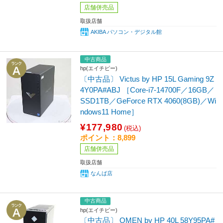
店舗併売品
取扱店舗
AKIBA パソコン・デジタル館
中古商品
hp(エイチピー)
〔中古品〕 Victus by HP 15L Gaming 9Z
4Y0PA#ABJ ［Core-i7-14700F／16GB／
SSD1TB／GeForce RTX 4060(8GB)／Wi
ndows11 Home］
¥177,980
(税込)
ポイント：8,899
店舗併売品
取扱店舗
なんば店
中古商品
hp(エイチピー)
〔中古品〕 OMEN by HP 40L 58Y95PA#