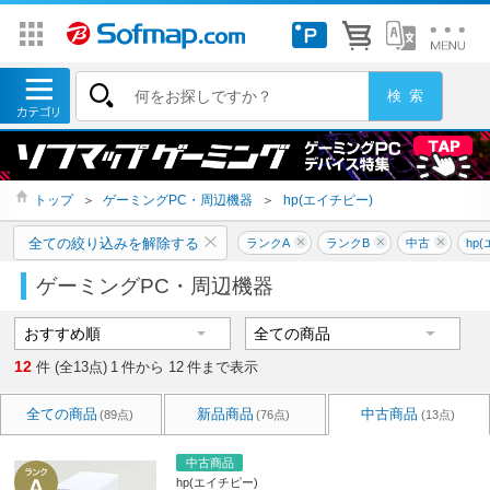
トップ
＞
ゲーミングPC・周辺機器
＞
hp(エイチピー)
全ての絞り込みを解除する
ランクA
ランクB
中古
hp
ゲーミングPC・周辺機器
12
件 (全13点)
1
件から
12
件まで表示
全ての商品
新品商品
中古商品
(89点)
(76点)
(13点)
中古商品
hp(エイチピー)