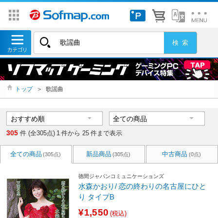
トップ
＞
歌謡曲
305
件 (全305点)
1
件から
25
件まで表示
全ての商品
新品商品
中古商品
(305点)
(305点)
(0点)
徳間ジャパンコミュニケーションズ
水森かおり/ 恋の終わりの名古屋にひと
り タイプB
¥1,550
(税込)