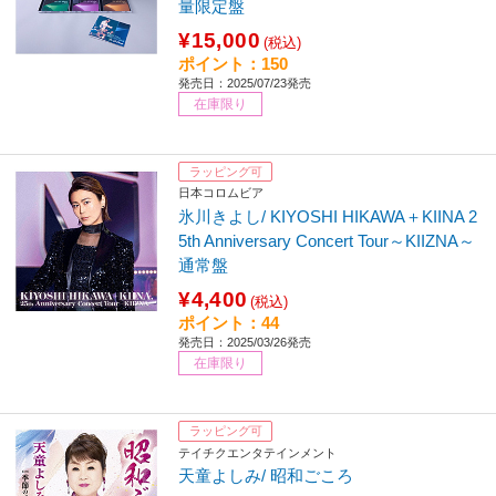
量限定盤
¥15,000
(税込)
ポイント：150
発売日：2025/07/23発売
在庫限り
ラッピング可
日本コロムビア
氷川きよし/ KIYOSHI HIKAWA＋KIINA 2
5th Anniversary Concert Tour～KIIZNA～
通常盤
¥4,400
(税込)
ポイント：44
発売日：2025/03/26発売
在庫限り
ラッピング可
テイチクエンタテインメント
天童よしみ/ 昭和ごころ