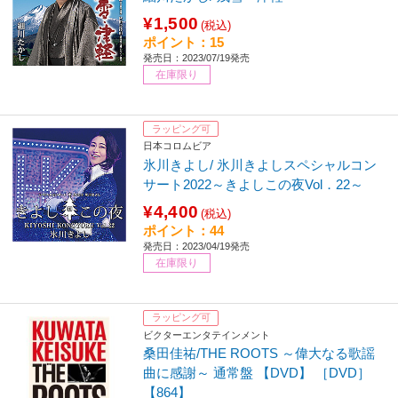
¥1,500
(税込)
ポイント：15
発売日：2023/07/19発売
在庫限り
ラッピング可
日本コロムビア
氷川きよし/ 氷川きよしスペシャルコン
サート2022～きよしこの夜Vol．22～
¥4,400
(税込)
ポイント：44
発売日：2023/04/19発売
在庫限り
ラッピング可
ビクターエンタテインメント
桑田佳祐/THE ROOTS ～偉大なる歌謡
曲に感謝～ 通常盤 【DVD】 ［DVD］
【864】