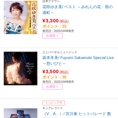
日本クラウン
花咲ゆき美/ ベスト ～みれんの花・雨の
港町～
¥3,300
(税込)
ポイント：33
発売日：2025/10/08発売
在庫限り
ユニバーサルミュージック
坂本冬美/ Fuyumi Sakamoto Special Live
～想いびと～
¥3,500
(税込)
ポイント：35
発売日：2025/10/08発売
在庫限り
ラッピング可
キングレコード
（V．A．）/ 宮川泰 ヒットパレード 数