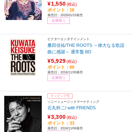
¥1,550
(税込)
ポイント：16
発売日：2025/01/15発売
在庫限り
ビクターエンタテインメント
桑田佳祐/THE ROOTS ～偉大なる歌謡
曲に感謝～ 通常盤 BD
¥5,929
(税込)
ポイント：60
発売日：2016/11/30発売
在庫限り
ラッピング可
ソニーミュージックマーケティング
石丸幹二/ with FRIENDS
¥3,300
(税込)
ポイント：33
発売日：2024/11/06発売