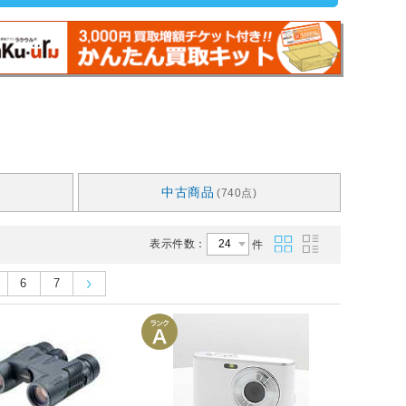
中古商品
(740点)
表示件数：
件
6
7