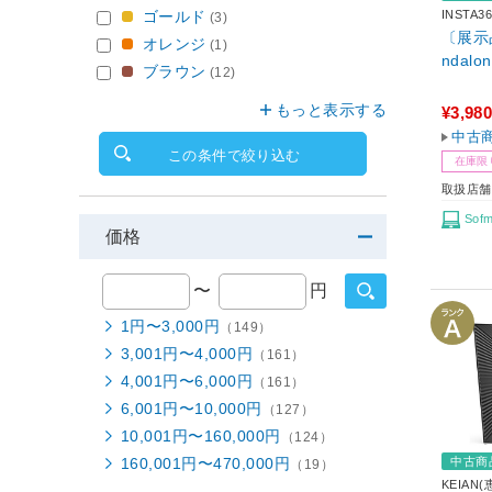
ゴールド
INSTA3
(3)
〔展示品〕
オレンジ
(1)
ndalon
ブラウン
(12)
もっと表示する
¥3,980
中古
この条件で絞り込む
在庫限
取扱店舗
Sof
価格
〜
円
1円〜3,000円
（149）
3,001円〜4,000円
（161）
4,001円〜6,000円
（161）
6,001円〜10,000円
（127）
10,001円〜160,000円
（124）
中古商
160,001円〜470,000円
（19）
KEIAN(