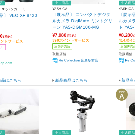
品
中古商品
中古商
YASHICA
YASHICA
ARD(バンガード)
〔展示品〕 コンパクトデジタ
〔展示
〕 VEO XF 8420
ルカメラ DigiMate ミントグリ
ルカメラ 
ーン YAS-DGM100-MG
ト YAS
¥7,980
¥8,280
80
(税込)
(税込)
399ポイントサービス
414ポ
イントサービス
店舗併売品
店舗併売
り
取扱店舗
取扱店舗
Re Collection 広島駅前店
Re C
map.com
商品はこちら
新品商品はこちら
新品商
品
中古商品
中古商