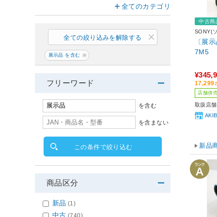
全てのカテゴリ
中古商
SONY(
全ての絞り込みを解除する
〔展示品
7M5
展示品 を含む
¥345,
フリーワード
17,2
店舗併
取扱店舗
を含む
AK
を含まない
新品
この条件で絞り込む
商品区分
新品
(1)
中古
(740)