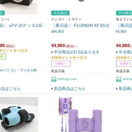
品
中古商品
中古商
ソニー)
ケンコー・トキナー
富士フイルム
〕 α7V ボディ ILCE-
〔展示品〕 FUJINON KF10x2
〔展示品〕
4H-RII
H-RII
980
¥4,980
¥4,680
(税込)
(税込)～
99ポイントサービス
中古商品が計2点あります
中古商
売品
249ポイントサービス
234ポ
在庫限り
在庫限り
IBA パソコン・デジタル館
取扱店舗
取扱店舗
Sofmap.com
Sofma
商品はこちら
新品商品はこちら
新品商