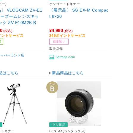
ニー)
ケンコー・トキナー
 VLOGCAM ZV-E1
〔展示品〕 SG EX-M Compac
 パワーズームレンズキッ
t 8×20
ク ZV-E10M2K B
80
¥4,980
(税込)
(税込)
ポイントサービス
249ポイントサービス
品
在庫限り
取扱店舗
ハーバーランド店
Sofmap.com
品はこちら
新品商品はこちら
品
中古商品
・トキナー
PENTAX(ペンタックス)