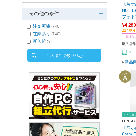
〔展示品
N01-
その他の条件
フォト
¥4,280
注文可能
(740)
214ポ
在庫あり
(740)
在庫限
新入荷
(5)
取扱店舗
Sof
この条件で絞り込む
新品
中古商
PENTA
〔展示品
0mm F