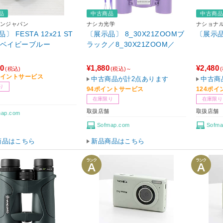
品
中古商品
中古商
ンジャパン
ナシカ光学
ナショナ
〕 FESTA 12x21 ST
〔展示品〕 8_30X21ZOOMブ
〔展示品
III ベイビーブルー
ラック／8_30X21ZOOM／
80
¥1,880
¥2,480
(税込)
(税込)～
9ポイントサービス
中古商品が計2点あります
中古商
り
94ポイントサービス
124ポ
在庫限り
在庫限り
取扱店舗
取扱店舗
map.com
Sofmap.com
Sofma
商品はこちら
新品商品はこちら