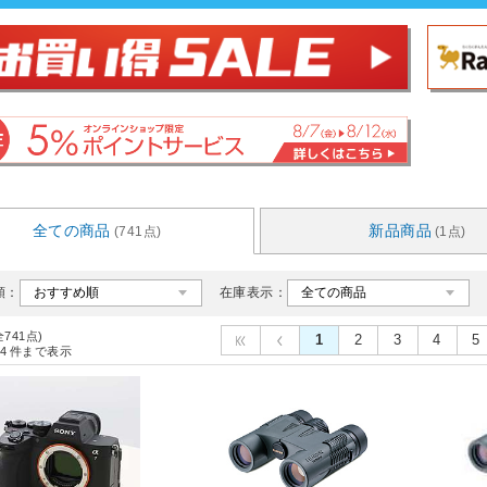
全ての商品
新品商品
(741点)
(1点)
順：
在庫表示：
全741点)
1
2
3
4
5
4
件まで表示