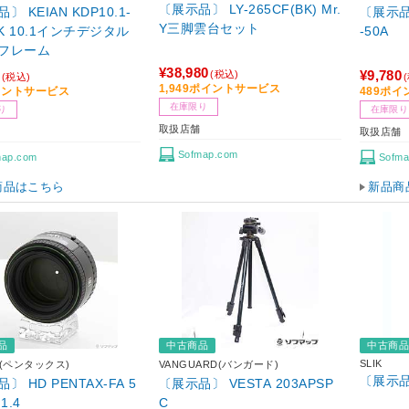
〔展示品〕 LY-265CF(BK) Mr.
〕 KEIAN KDP10.1-
〔展示品〕
Y三脚雲台セット
BK 10.1インチデジタル
-50A
フレーム
¥38,980
¥9,780
(税込)
(税込)
1,949ポイントサービス
イントサービス
489ポ
在庫限り
り
在庫限り
取扱店舗
取扱店舗
Sofmap.com
map.com
Sofma
商品はこちら
新品商
品
中古商品
中古商
SLIK
X(ペンタックス)
VANGUARD(バンガード)
〔展示品〕
〕 HD PENTAX-FA 5
〔展示品〕 VESTA 203APSP
1.4
C