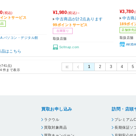
¥3,780
80
¥1,980
(税込)
(税込)～
9ポイントサービス
中古商
中古商品が計2点あります
売品
189ポ
99ポイントサービス
店舗併売
在庫限り
取扱店舗
IBA パソコン・デジタル館
取扱店舗
AKI
Sofmap.com
商品はこちら
全741点)
1
2
3
4
5
4
件まで表示
買取お申し込み
訪問・店頭
ラクウル
プレミアムC
買取対象商品
長期保証ソ
買取キャンペーン
月額安心サ