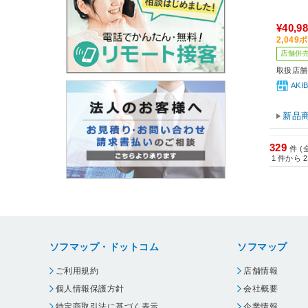
¥40,9
2,04
店舗併
取扱店舗
AK
新品
329
件 (
1
件から
2
ソフマップ・ドットコム
ソフマップ
ご利用規約
店舗情報
個人情報保護方針
会社概要
特定商取引法に基づく表示
企業情報