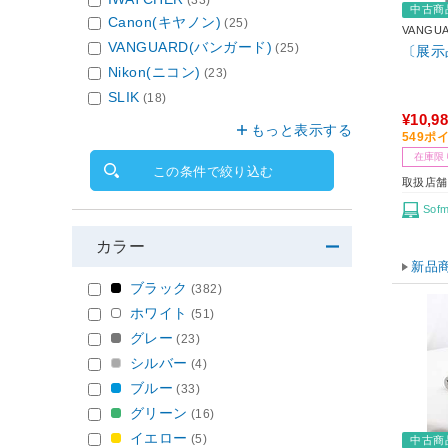
(33)
中古商
Canon(キヤノン)
(25)
VANGU
VANGUARD(バンガード)
(25)
〔展示品
Nikon(ニコン)
(23)
SLIK
(18)
¥10,9
もっと表示する
549ポ
在庫限
この条件で絞り込む
取扱店舗
Sof
カラー
新品
ブラック
(382)
ホワイト
(51)
グレー
(23)
シルバー
(4)
ブルー
(33)
グリーン
(16)
イエロー
(5)
中古商