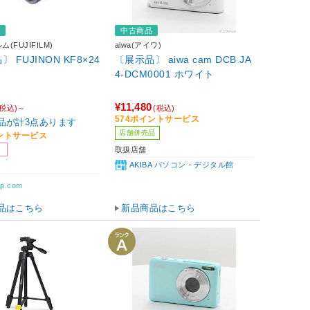
品
中古商品
(FUJIFILM)
aiwa(アイワ)
 FUJINON KF8×24
〔展示品〕 aiwa cam DCB JA
4-DCM0001 ホワイト
¥11,480
(税込)～
(税込)
574ポイントサービス
品が計3点あります
店舗併売品
イントサービス
取扱店舗
AKIBA パソコン・デジタル館
p.com
品はこちら
新品商品はこちら