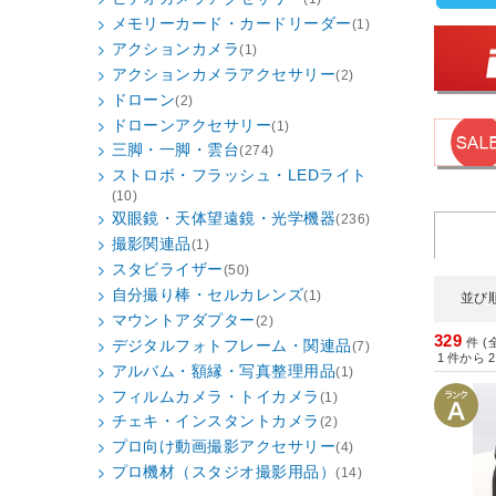
メモリーカード・カードリーダー
(1)
アクションカメラ
(1)
アクションカメラアクセサリー
(2)
ドローン
(2)
ドローンアクセサリー
(1)
三脚・一脚・雲台
(274)
ストロボ・フラッシュ・LEDライト
(10)
双眼鏡・天体望遠鏡・光学機器
(236)
撮影関連品
(1)
スタビライザー
(50)
自分撮り棒・セルカレンズ
(1)
並び
マウントアダプター
(2)
329
件 (
デジタルフォトフレーム・関連品
(7)
1
件から
2
アルバム・額縁・写真整理用品
(1)
フィルムカメラ・トイカメラ
(1)
チェキ・インスタントカメラ
(2)
プロ向け動画撮影アクセサリー
(4)
プロ機材（スタジオ撮影用品）
(14)