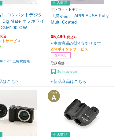
品
中古商品
ケンコー・トキナー
品〕 コンパクトデジタ
〔展示品〕 APPLAUSE Fully
DigiMate オフホワイ
Multi Coated
-DGM100-OW
¥5,480
(税込)
(税込)～
イントサービス
中古商品が計4点あります
品
274ポイントサービス
在庫限り
ollection 広島駅前店
取扱店舗
Sofmap.com
品はこちら
新品商品はこちら
品
中古商品