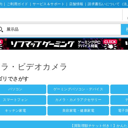
約
|
ご利用ガイド
|
サービス＆サポート
|
店舗情報
|
請求書払いについて（法
メラ・ビデオカメラ
ゴリでさがす
パソコン
ゲーミングパソコン・デバイス
スマートフォン
カメラ・カメラアクセサリー
キッチン家電
美容家電・健康家電
電子
【買取増額チケット付き！】かんた