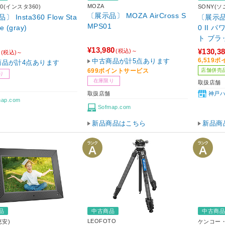
MOZA
60(インスタ360)
SONY(ソ
〔展示品〕 MOZA AirCross S
 Insta360 Flow Sta
〔展示品〕
MPS01
e (gray)
0 II
ト ブラッ
¥13,980
¥130,3
(税込)～
(税込)～
6,519
中古商品が計5点あります
商品が計4点あります
店舗併売
699ポイントサービス
り
在庫限り
取扱店舗
取扱店舗
神戸
map.com
Sofmap.com
新品商品はこちら
新品商
品
中古商品
中古商
LEOFOTO
恵安)
ケンコー