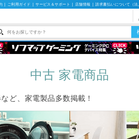
約
|
ご利用ガイド
|
サービス＆サポート
|
店舗情報
|
請求書払いについて（法
中古 家電商品
器など、家電製品多数掲載！