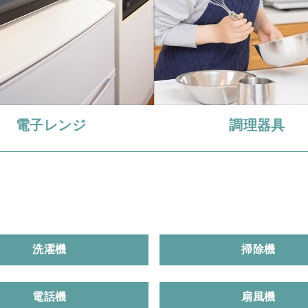
電子レンジ
調理器具
洗濯機
掃除機
電話機
扇風機